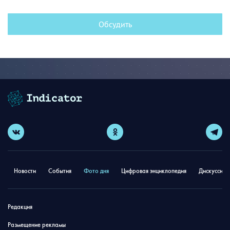
Обсудить
Новости
События
Фото дня
Цифровая энциклопедия
Дискуссион
Редакция
Размещение рекламы