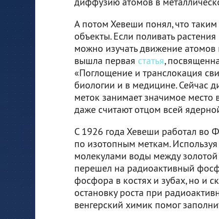
диффузию атомов в металлическо
А потом Хевеши понял, что таки
объекты. Если поливать растения
можно изучать движение атомов п
вышла первая
статья
, посвященн
«Поглощение и транслокация сви
биологии и в медицине. Сейчас 
меток занимает значимое место 
даже считают отцом всей ядерной
С 1926 года Хевеши работал во 
по изотопным меткам. Используя 
молекулами воды между золотой 
перешел на радиоактивный фосфо
фосфора в костях и зубах, но и с
остановку роста при радиоактивн
венгерский химик помог заполни