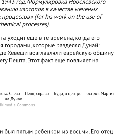
 1943 год. Формулировка Нобелевского
ованию изотопов в качестве меченых
роцессов» (for his work on the use of
 chemical processes).
а уходит еще в те времена, когда его
я городами, которые разделял Дунай:
 де Хевеши возглавляли еврейскую общину
гу Пешта. Этот факт еще повлияет на
та. Слева — Пешт, справа — Буда, в центре — остров Маргит
на Дунае
ikimedia Commons
и был пятым ребенком из восьми. Его отец