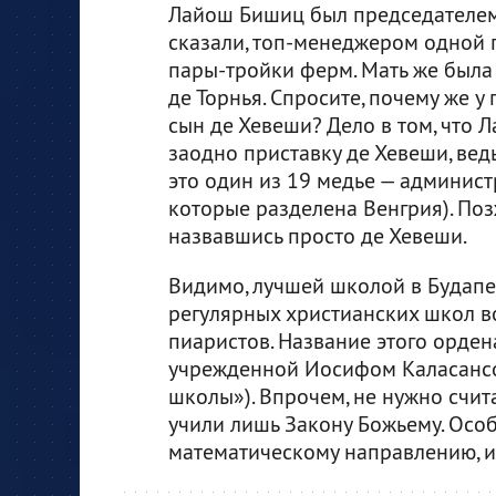
Лайош Бишиц был председателем с
сказали, топ-менеджером одной
пары-тройки ферм. Мать же была
де Торнья. Спросите, почему же
сын де Хевеши? Дело в том, что
заодно приставку де Хевеши, вед
это один из 19 медье — админис
которые разделена Венгрия). Поз
назвавшись просто де Хевеши.
Видимо, лучшей школой в Будап
регулярных христианских школ в
пиаристов. Название этого орде
учрежденной Иосифом Каласансом
школы»). Впрочем, не нужно счит
учили лишь Закону Божьему. Осо
математическому направлению, и 