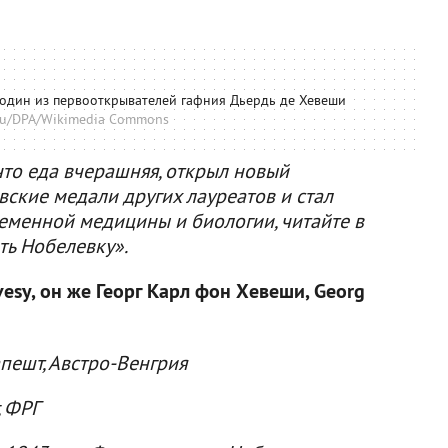
 один из первооткрывателей гафния Дьердь де Хевеши
.Ru/DPA/Wikimedia Commons
что еда вчерашняя, открыл новый
вские медали других лауреатов и стал
еменной медицины и биологии, читайте в
ть Нобелевку».
esy, он же Георг Карл фон Хевеши, Georg
апешт, Австро-Венгрия
, ФРГ