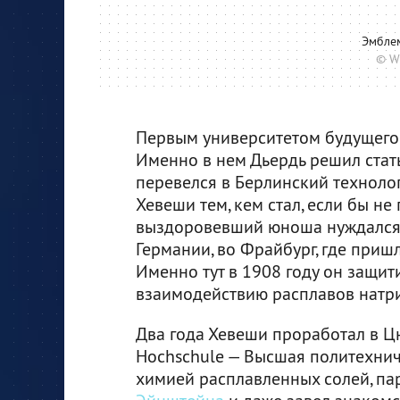
Эмбле
© W
Первым университетом будущего 
Именно в нем Дьердь решил стат
перевелся в Берлинский технологи
Хевеши тем, кем стал, если бы н
выздоровевший юноша нуждался в
Германии, во Фрайбург, где приш
Именно тут в 1908 году он защи
взаимодействию расплавов натри
Два года Хевеши проработал в Цю
Hochschule — Высшая политехнич
химией расплавленных солей, па