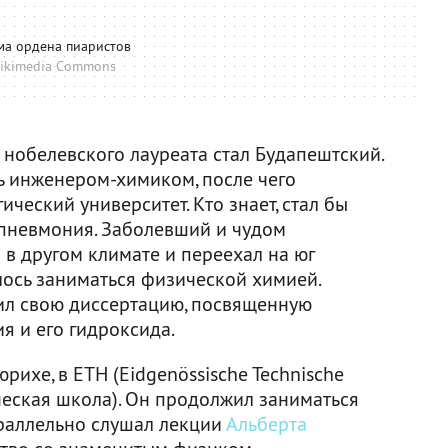
ма ордена пиаристов
ikimedia Commons
нобелевского лауреата стал Будапештский.
ь инженером-химиком, после чего
ческий университет. Кто знает, стал бы
е пневмония. Заболевший и чудом
 другом климате и переехал на юг
лось заниматься физической химией.
тил свою диссертацию, посвященную
я и его гидроксида.
рихе, в ETH (Eidgenössische Technische
еская школа). Он продолжил заниматься
раллельно слушал лекции
Альберта