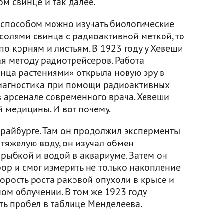
м свинце и так далее.
м способом можно изучать биологические
 солями свинца с радиоактивной меткой, то
о корням и листьям. В 1923 году у Хевеши
ая методу радиотрейсеров. Работа
нца растениями» открыла новую эру в
диагностика при помощи радиоактивных
в арсенале современного врача. Хевеши
 медицины. И вот почему.
Фрайбурге. Там он продолжил эксперменты
тяжелую воду, он изучал обмен
рыбкой и водой в аквариуме. Затем он
р и смог измерить не только накопление
корость роста раковой опухоли в крысе и
ом облучении. В том же 1923 году
ть пробел в таблице Менделеева.