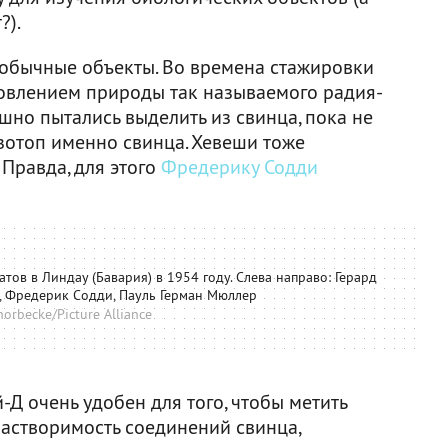
?).
ь обычные объекты. Во времена стажировки
овлением природы так называемого радия-
шно пытались выделить из свинца, пока не
зотоп именно свинца. Хевеши тоже
 Правда, для этого
Фредерику Содди
тов в Линдау (Бавария) в 1954 году. Слева направо: Герард
, Фредерик Содди, Пауль Герман Мюллер
orbecke/Picture Alliance
-Д очень удобен для того, чтобы метить
растворимость соединений свинца,