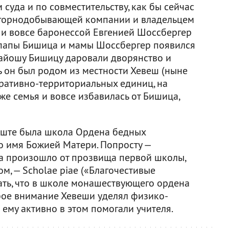
уда и по совместительству, как бы сейчас
 горнодобывающей компании и владельцем
 и вовсе баронессой Евгенией Шоссбергер
 у папы Бишица и мамы Шоссбергер появился
 Лайошу Бишицу даровали дворянство и
ь он был родом из местности Хевеш (ныне
тративно-территориальных единиц, на
же семья и вовсе избавилась от Бишица,
еште была школа Ордена бедных
о имя Божией Матери. Попросту —
на произошло от прозвища первой школы,
, — Scholaе piaе («Благочестивые
ать, что в школе монашествующего ордена
бое внимание Хевеши уделял физико-
ему активно в этом помогали учителя.