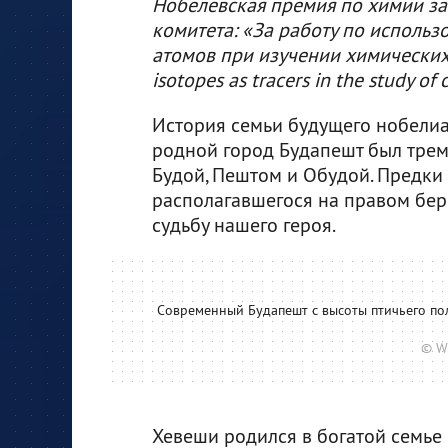
Нобелевская премия по химии за
комитета: «За работу по использ
атомов при изучении химических п
isotopes as tracers in the study of
История семьи будущего нобелиат
родной город Будапешт был трем
Будой, Пештом и Обудой. Предки
располагавшегося на правом бере
судьбу нашего героя.
Современный Будапешт с высоты птичьего поле
© W
Хевеши родился в богатой семье 