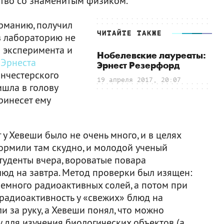
тво со знаменитым физиком.
ерманию, получил
ЧИТАЙТЕ ТАКЖЕ
в лабораторию не
я эксперимента и
Нобелевские лауреаты:
и
Эрнеста
Эрнест Резерфорд
анчестерского
19 апреля 2017, 20:07
шла в голову
принесет ему
 у Хевеши было не очень много, и в целях
ормили там скудно, и молодой ученый
студенты вчера, вороватые повара
люд на завтра. Метод проверки был изящен:
немного радиоактивных солей, а потом при
радиоактивность у «свежих» блюд на
 за руку, а Хевеши понял, что можно
 для изучения биологических объектов (а