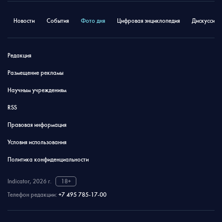
Новости
События
Фото дня
Цифровая энциклопедия
Дискуссион
Редакция
Размещение рекламы
Научным учреждениям
RSS
Правовая информация
Условия использования
Политика конфиденциальности
Indicator, 2026 г.
18+
Телефон редакции:
+7 495 785-17-00