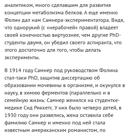
аналитиком, много сделавшим для развития
концепции метаболизма белков. А еще именно
Фолин дал нам Самнера-экспериментатора. Видя,
что однорукий (с «нерабочей» правой) владеет
своей конечностью виртуознее, чем другие PhD-
студенты двумя, он убедил своего аспиранта, что
этого достаточно для того, чтобы делать
эксперименты.
В 1914 году Самнер под руководством Фолина
стал-таки PhD, защитив диссертацию об
образовании мочевины в организме, и окунулся в
науку, в химию ферментов (параллельно и в
семейную жизнь: Самнер женился на студентке-
медике Сид Риккетс. У них было четверо детей, в
1930 году они развелись, жена оставила себе
фамилию Самнер и именно под ней стала
известным американским романистом, по