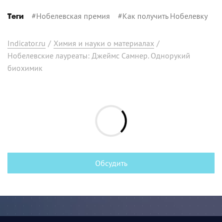
#
Нобелевская премия
#
Как получить Нобелевку
Теги
Indicator.ru
/
Химия и науки о материалах
/
Нобелевские лауреаты: Джеймс Самнер. Однорукий
биохимик
Обсудить