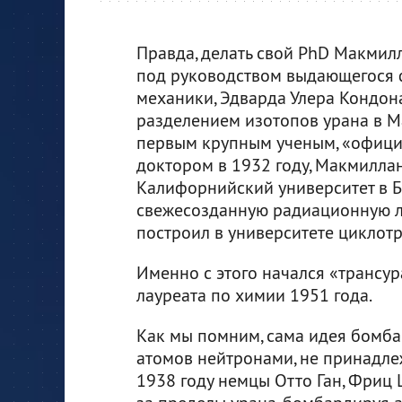
Правда, делать свой PhD Макмилл
под руководством выдающегося ф
механики, Эдварда Улера Кондон
разделением изотопов урана в Ма
первым крупным ученым, «офици
доктором в 1932 году, Макмилла
Калифорнийский университет в Бе
свежесозданную радиационную л
построил в университете циклотр
Именно с этого начался «трансур
лауреата по химии 1951 года.
Как мы помним, сама идея бомб
атомов нейтронами, не принадлеж
1938 году немцы Отто Ган, Фриц