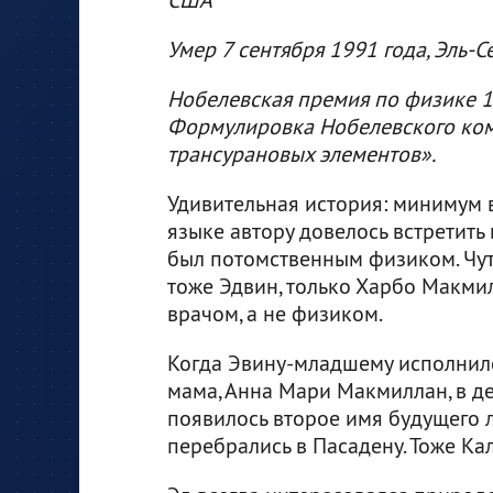
Умер 7 сентября 1991 года, Эль-С
Нобелевская премия по физике 19
Формулировка Нобелевского коми
трансурановых элементов».
Удивительная история: минимум в
языке автору довелось встретит
был потомственным физиком. Чуть
тоже Эдвин, только Харбо Макмилла
врачом, а не физиком.
Когда Эвину-младшему исполнилс
мама, Анна Мари Макмиллан, в де
появилось второе имя будущего 
перебрались в Пасадену. Тоже Ка