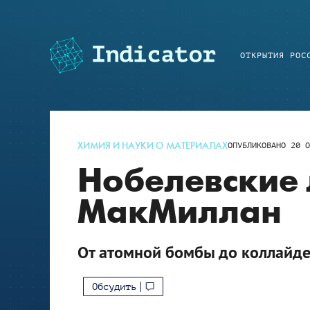
ОТКРЫТИЯ РОС
ХИМИЯ И НАУКИ О МАТЕРИАЛАХ
ОПУБЛИКОВАНО
20 О
Нобелевские 
МакМиллан
От атомной бомбы до коллайд
Обсудить