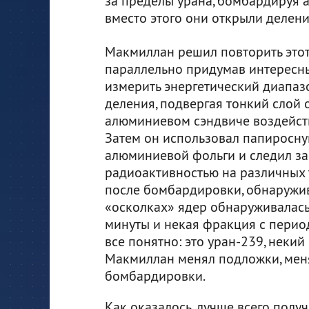
за пределы урана, бомбардируя 
вместо этого они открыли делени
Макмиллан решил повторить этот
параллельно придумав интересн
измерить энергетический диапаз
деления, подвергая тонкий слой 
алюминиевом сэндвиче воздейст
Затем он использовал папиросну
алюминиевой фольги и следил за
радиоактивностью на различных 
после бомбардировки, обнаружив
«осколках» ядер обнаруживалась
минуты и некая фракция с перио
все понятно: это уран-239, неки
Макмиллан менял подложки, меня
бомбардировки.
Как оказалось, лучше всего получ