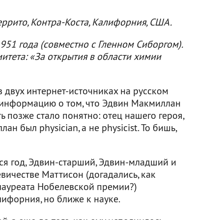
еррито, Контра-Коста, Калифорния, США.
51 года (совместно с Гленном Сиборгом).
тета: «За открытия в области химии
 двух интернет-источниках на русском
ь информацию о том, что Эдвин Макмиллан
 позже стало понятно: отец нашего героя,
н был physician, а не physicist. То бишь,
я год, Эдвин-старший, Эдвин-младший и
вичестве Маттисон (догадались, как
лауреата Нобелевской премии?)
лифорния, но ближе к науке.