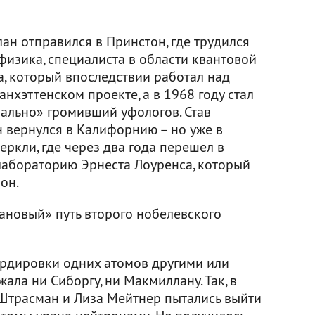
ан отправился в Принстон, где трудился
изика, специалиста в области квантовой
а, который впоследствии работал над
нхэттенском проекте, а в 1968 году стал
ально» громивший уфологов. Став
н вернулся в Калифорнию – но уже в
ркли, где через два года перешел в
абораторию Эрнеста Лоуренса, который
он.
ановый» путь второго нобелевского
ардировки одних атомов другими или
ала ни Сиборгу, ни Макмиллану. Так, в
 Штрасман и Лиза Мейтнер пытались выйти