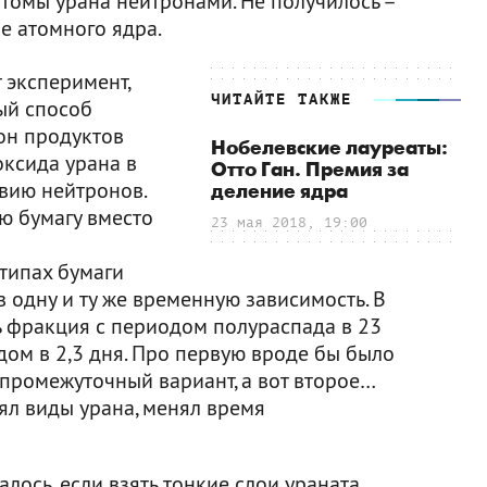
атомы урана нейтронами. Не получилось –
е атомного ядра.
 эксперимент,
ЧИТАЙТЕ ТАКЖЕ
ый способ
он продуктов
Нобелевские лауреаты:
оксида урана в
Отто Ган. Премия за
вию нейтронов.
деление ядра
ю бумагу вместо
23 мая 2018, 19:00
типах бумаги
 одну и ту же временную зависимость. В
 фракция с периодом полураспада в 23
дом в 2,3 дня. Про первую вроде бы было
й промежуточный вариант, а вот второе…
л виды урана, менял время
алось, если взять тонкие слои ураната