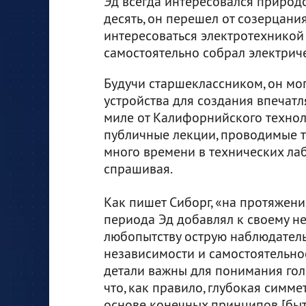
Эд всегда интересовался природой
десять, он перешел от созерцани
интересоваться электротехникой 
самостоятельно собрал электрич
Будучи старшеклассником, он мог
устройства для создания впечатл
миле от Калифорнийского технол
публичные лекции, проводимые та
много времени в технических лаб
спрашивая.
Как пишет Сиборг, «на протяжени
периода Эд добавлял к своему н
любопытству острую наблюдатель
независимости и самостоятельнос
детали важны для понимания голо
что, как правило, глубокая симме
основе конечных принципов [быт