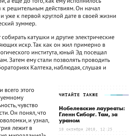
, а еще до того, как ему исполнилось
я к решительным действиям. Он начал
и уже к первой круглой дате в своей жизни
еский зуммер.
 собирать катушки и другие электрические
яющих искр. Так как он жил примерно в
огического института, юный Эд посещал
м. Затем ему стали позволять проводить
ораториях Калтеха, наблюдая, слушая и
и всего этого
ЧИТАЙТЕ ТАКЖЕ
еуемному
ность, чувство
Нобелевские лауреаты:
ти. Он понял, что
Гленн Сиборг. Там, за
воломки, и узнал,
ураном
трия лежит в
18 октября 2018, 12:25
ия мироздания]».