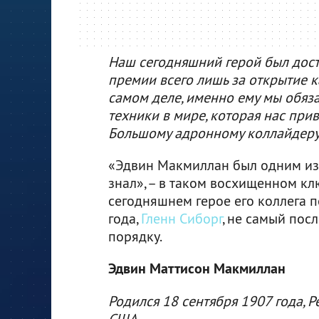
Наш сегодняшний герой был дост
премии всего лишь за открытие к
самом деле, именно ему мы обяз
техники в мире, которая нас при
Большому адронному коллайдеру
«Эдвин Макмиллан был одним из 
знал», – в таком восхищенном к
сегодняшнем герое его коллега 
года,
Гленн Сиборг
, не самый пос
порядку.
Эдвин Маттисон Макмиллан
Родился 18 сентября 1907 года, 
США