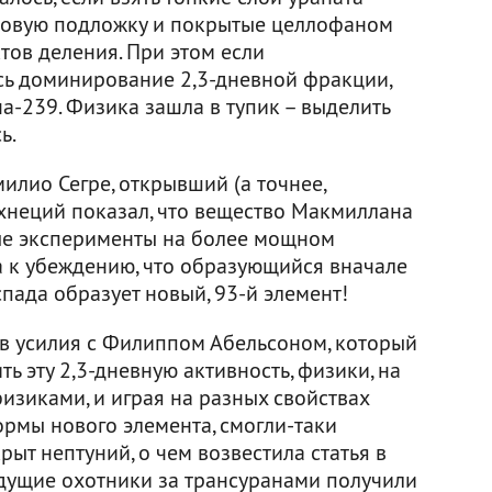
товую подложку и покрытые целлофаном
тов деления. При этом если
сь доминирование 2,3-дневной фракции,
на-239. Физика зашла в тупик – выделить
ь.
лио Сегре, открывший (а точнее,
ехнеций показал, что вещество Макмиллана
ые эксперименты на более мощном
 к убеждению, что образующийся вначале
пада образует новый, 93-й элемент!
ив усилия с Филиппом Абельсоном, который
ь эту 2,3-дневную активность, физики, на
зиками, и играя на разных свойствах
рмы нового элемента, смогли-таки
крыт нептуний, о чем возвестила статья в
будущие охотники за трансуранами получили