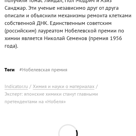
получили Томас Линдал, Пол Модрич и Азиз
Санджар. Эти ученые независимо друг от друга
описали и объяснили механизмы ремонта клетками
собственной ДНК. Единственным советским
(российским) лауреатом Нобелевской премии по
химии является Николай Семенов (премия 1956
года).
#
Нобелевская премия
Теги
Indicator.ru
/
Химия и науки о материалах
/
Эксперт: японские химики станут главными
претендентами на «Нобеля»