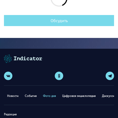
Обсудить
Новости
События
Фото дня
Цифровая энциклопедия
Дискуссион
Редакция