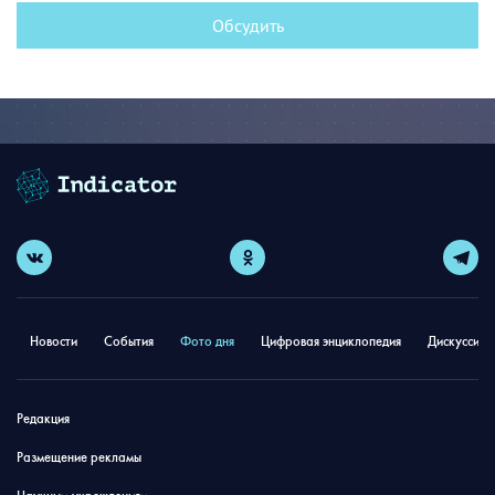
Обсудить
Новости
События
Фото дня
Цифровая энциклопедия
Дискуссион
Редакция
Размещение рекламы