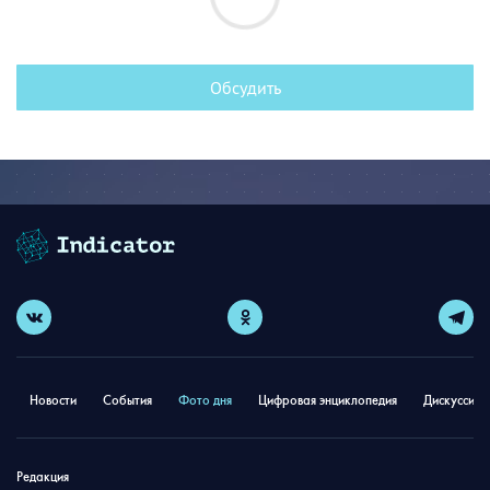
Обсудить
Новости
События
Фото дня
Цифровая энциклопедия
Дискуссион
Редакция