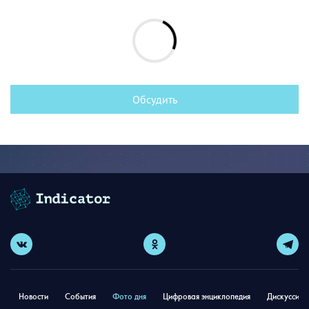
Обсудить
Новости
События
Фото дня
Цифровая энциклопедия
Дискуссион