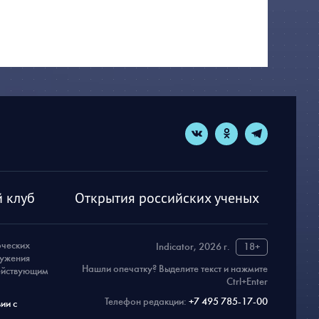
 клуб
Открытия российских ученых
рческих
Indicator, 2026 г.
18+
ружения
Нашли опечатку? Выделите текст и нажмите
действующим
Ctrl+Enter
Телефон редакции:
+7 495 785-17-00
ии с