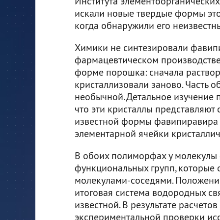
Института элементоорганических
искали новые твердые формы это
когда обнаружили его неизвестн
Химики не синтезировали фавипи
фармацевтическом производстве,
форме порошка: сначала растворя
кристаллизовали заново. Часть 
необычной. Детальное изучение п
что эти кристаллы представляют
известной формы фавипиравира 
элементарной ячейки кристаллич
В обоих полиморфах у молекулы
функциональных групп, которые 
молекулами-соседями. Положение 
итоговая система водородных св
известной. В результате расчето
экспериментальной проверки исс