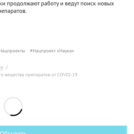
ки продолжают работу и ведут поиск новых
репаратов.
Нацпроекты
#
Нацпроект «Наука»
ах
/
о вещества препаратов от COVID-19
Обсудить