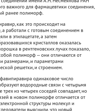
 соединений имени А.Н. Несмеянова РАН
го важного для фармацевтики соединения,
ый ранее полиморф.
равир, как это происходит на
 а работали с готовым соединением в
ли в этилацетате, а затем
образовавшихся кристаллов оказалась
орошка в рентгеновских лучах показало,
 собой полиморф — они отличаются от
и размерами, и параметрами
еской решетки, и строением.
 фавипиравира одинаковое число
образуют водородные связи с четырьмя
трех из четырех соседей совпадает, но
язей в новом полиморфе отличается от
в электронной структуры молекул и
ледователи выяснили, что новый