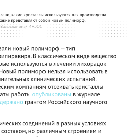
ано, какие кристаллы используются для производства
 какие представляют собой новый полиморф.
 Вологжанина/ ИНЭОС
вали новый полиморф — тип
випиравира. В классическом виде вещество
орые используются в лечении лихорадок
. Новый полиморф нельзя использовать в
лнительных клинических испытаний.
ским компаниям отсеивать кристаллы
таты работы
опубликованы
в журнале
держано
грантом Российского научного
ических соединений в разных условиях
 составом, но различным строением и