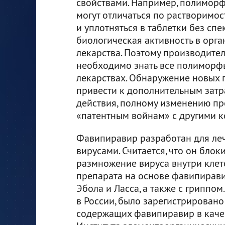
свойствами. Например, полиморф
могут отличаться по растворимос
и уплотняться в таблетки без спе
биологическая активность в орган
лекарства. Поэтому производите
необходимо знать все полиморфы
лекарствах. Обнаружение новых
привести к дополнительным затр
действия, полному изменению п
«патентным войнам» с другими 
Фавипиравир разработан для леч
вирусами. Считается, что он блок
размножение вируса внутри клет
препарата на основе фавипирави
Эбола и Ласса, а также с гриппом.
в России, было зарегистрировано 
содержащих фавипиравир в качес