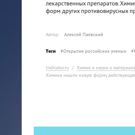
лекарственных препаратов. Хими
форм других противовирусных п
Автор
:
Алексей Паевский
#
Открытия российских ученых
#
Теги
Indicator.ru
/
Химия и науки о материал
Химики нашли новую форму действующег