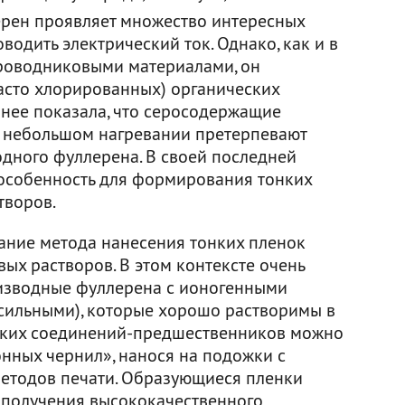
ерен проявляет множество интересных
оводить электрический ток. Однако, как и в
проводниковыми материалами, он
часто хлорированных) органических
анее показала, что серосодержащие
 небольшом нагревании претерпевают
дного фуллерена. В своей последней
 особенность для формирования тонких
творов.
ание метода нанесения тонких пленок
ых растворов. В этом контексте очень
изводные фуллерена с ионогенными
сильными), которые хорошо растворимы в
таких соединений-предшественников можно
онных чернил», нанося на подожки с
етодов печати. Образующиеся пленки
 получения высококачественного