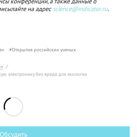
нсы конференций, а также данные о
рисылайте на адрес
science@indicator.ru
.
а»
#
Открытия российских ученых
ах
/
ую электронику без вреда для экологии
Обсудить