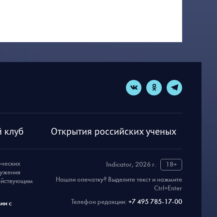
 клуб
Открытия российских ученых
рческих
Indicator, 2026 г.
18+
ружения
Нашли опечатку? Выделите текст и нажмите
действующим
Ctrl+Enter
Телефон редакции:
+7 495 785-17-00
ии с