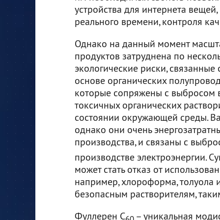
устройства для интернета вещей
реального времени, контроля кач
Однако на данный момент масш
продуктов затруднена по несколь
экологические риски, связанные
основе органических полупровод
которые сопряжены с выбросом 
токсичных органических раствори
состоянии окружающей среды. Ва
однако они очень энергозатратны
производства, и связаны с выбр
производстве электроэнергии. С
может стать отказ от использова
например, хлороформа, толуола и
безопасным растворителям, таким
Фуллерен C
– уникальная модиф
60