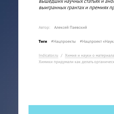
вышедших научных статьях и ано
выигранных грантах и премиях п
Автор
:
Алексей Паевский
#
Нацпроекты
#
Нацпроект «Наук
Теги
Indicator.ru
/
Химия и науки о материал
Химики придумали как делать органическ