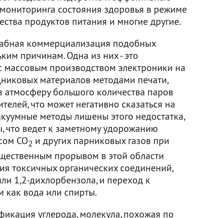
, мониторинга состояния здоровья в режиме
ества продуктов питания и многие другие.
табная коммерциализация подобных
ким причинам. Одна из них - это
 с массовым производством электроники на
никовых материалов методами печати,
в атмосферу большого количества паров
телей, что может негативно сказаться на
куумные методы лишены этого недостатка,
, что ведет к заметному удорожанию
осом СО
и других парниковых газов при
2
ущественным прорывом в этой области
ния токсичных органических соединений,
ли 1,2-дихлорбензола, и переход к
 как вода или спирты.
икация углерода, молекула, похожая по