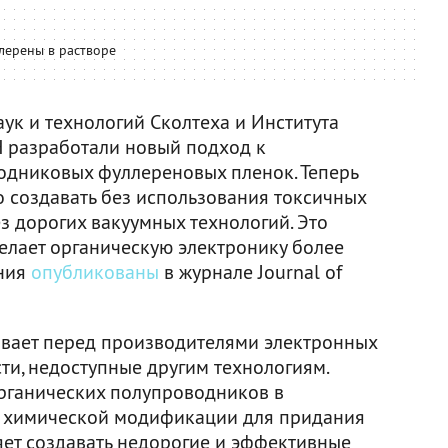
лерены в растворе
ук и технологий Сколтеха и Института
 разработали новый подход к
дниковых фуллереновых пленок. Теперь
 создавать без использования токсичных
з дорогих вакуумных технологий. Это
делает органическую электронику более
ания
опубликованы
в журнале Journal of
ывает перед производителями электронных
ти, недоступные другим технологиям.
органических полупроводников в
х химической модификации для придания
ет создавать недорогие и эффективные