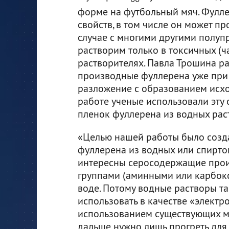
форме на футбольный мяч. Фулл
свойств, в том числе он может пр
случае с многими другими полу
растворим только в токсичных (
растворителях. Павла Трошина р
производные фуллерена уже при
разложение с образованием исхо
работе ученые использовали эту
пленок фуллерена из водных рас
«Целью нашей работы было созд
фуллерена из водных или спиртов
интересны серосодержащие про
группами (аминными или карбок
воде. Потому водные растворы 
использовать в качестве «электр
использованием существующих м
дальше нужно лишь прогреть для