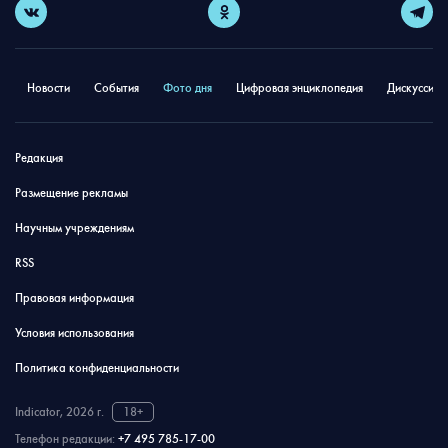
Новости
События
Фото дня
Цифровая энциклопедия
Дискуссион
Редакция
Размещение рекламы
Научным учреждениям
RSS
Правовая информация
Условия использования
Политика конфиденциальности
Indicator, 2026 г.
18+
Телефон редакции:
+7 495 785-17-00