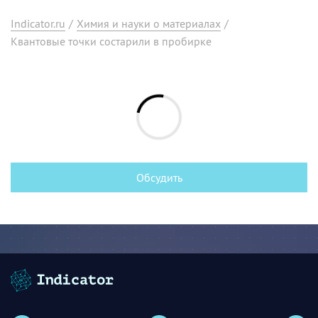
Indicator.ru
/
Химия и науки о материалах
/
Квантовые точки состарили в пробирке
Обсудить