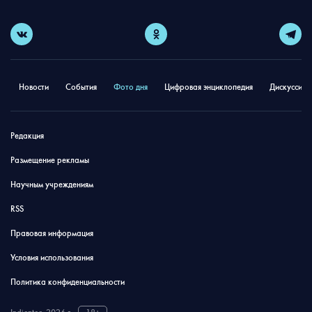
Новости
События
Фото дня
Цифровая энциклопедия
Дискуссион
Редакция
Размещение рекламы
Научным учреждениям
RSS
Правовая информация
Условия использования
Политика конфиденциальности