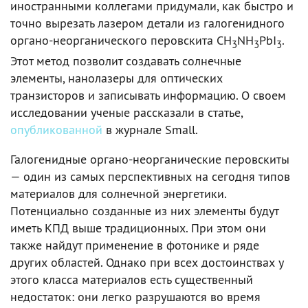
иностранными коллегами придумали, как быстро и
точно вырезать лазером детали из галогенидного
органо-неорганического перовскита CH
NH
PbI
.
3
3
3
Этот метод позволит создавать солнечные
элементы, нанолазеры для оптических
транзисторов и записывать информацию. О своем
исследовании ученые рассказали в статье,
опубликованной
в журнале Small.
Галогенидные органо-неорганические перовскиты
— один из самых перспективных на сегодня типов
материалов для солнечной энергетики.
Потенциально созданные из них элементы будут
иметь КПД выше традиционных. При этом они
также найдут применение в фотонике и ряде
других областей. Однако при всех достоинствах у
этого класса материалов есть существенный
недостаток: они легко разрушаются во время