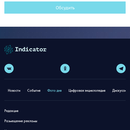
Обсудить
Новости
События
Фото дня
Цифровая энциклопедия
Дискуссион
Редакция
Размещение рекламы