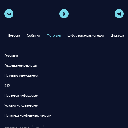
Новости
События
Фото дня
Цифровая энциклопедия
Дискуссион
Редакция
Размещение рекламы
Научным учреждениям
RSS
Правовая информация
Условия использования
Политика конфиденциальности