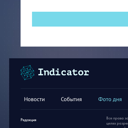
Новости
События
Фото дня
Все права з
Редакция
целях разре