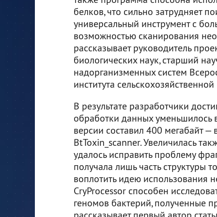
белков, что сильно затрудняет по
универсальный инструмент с бол
возможностью сканирования нео
рассказывает руководитель прое
биологических наук, старший на
надорганизменных систем Всерос
института сельскохозяйственной 
В результате разработчики дости
обработки данных уменьшилось в
версии составил 400 мегабайт — 
BtToxin_scanner. Увеличилась так
удалось исправить проблему фра
получала лишь часть структуры то
воплотить идею использования н
CryProcessor способен исследов
геномов бактерий, полученные пр
рассказывает первый автор стат