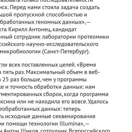
иск. Перед нами стояла задача создать
ьшой пропускной способностью и
бработанных геномных данных», —
кта Кирилл Антонец, кандидат
учный сотрудник лаборатории протеомики
сийского научно-исследовательского
микробиологии (Санкт-Петербург).
гли всех поставленных целей. «Время
 пять раз. Максимальный объем в веб-
в 25 раз больше, чем у программы
же и точность обработки данных: нам
гментированных сборок, когда программа
ксина или не находила его вовсе. Удалось
еобработанных данных: теперь
ать исходные данные секвенирования
и помощи технологии Illumina», —
ьи Антон Шиков, сотрудник Всероссийского