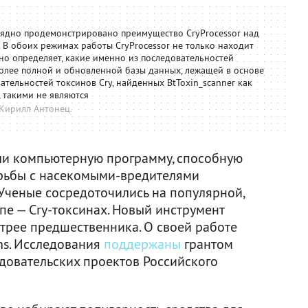
глядно продемонстрировано преимущество CryProcessor над
. В обоих режимах работы CryProcessor не только находит
но определяет, какие именно из последовательностей
более полной и обновленной базы данных, лежащей в основе
тельностей токсинов Cry, найденных BtToxin_scanner как
 такими не являются
Кирилл Антонец.
ли компьютерную программу, способную
орьбы с насекомыми-вредителями
 Ученые сосредоточились на популярной,
пе — Cry-токсинах. Новый инструмент
стрее предшественника. О своей работе
ns. Исследования
поддержаны
грантом
довательских проектов Российского