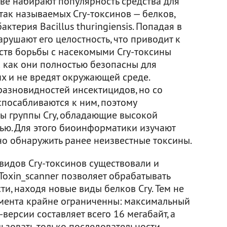
ве набирают популярность средства для
так называемых Cry-токсинов — белков,
ктерия Bacillus thuringiensis. Попадая в
рушают его целостность, что приводит к
дств борьбы с насекомыми Cry-токсины
к как они полностью безопасны для
х и не вредят окружающей среде.
разновидностей инсектицидов, но со
посабливаются к ним, поэтому
ы группы Cry, обладающие высокой
ью. Для этого биоинформатики изучают
но обнаружить ранее неизвестные токсины.
видов Cry-токсинов существовали и
Toxin_scanner позволяет обрабатывать
и, находя новые виды белков Cry. Тем не
умента крайне ограниченны: максимальный
версии составляет всего 16 мегабайт, а
ьзовать только последовательности