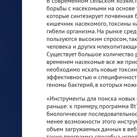
В современном сельском хозяйст
борьбы с насекомыми на основе 
которые синтезирует почвенная ба
кишечник насекомого, токсины на
гибели организма. На рынке сре
пользуются высоким спросом, та
человека и других млекопитающи
Существует большое количество 
временем насекомые все же прис
необходимо искать новые токсин
эффективностью и специфичност
геномы бактерий, в которых мож
«Инструменты для поиска новых 
раньше: к примеру, программа Bt
биологические последовательност
менее возможности этого инстр
объем загружаемых данных в веб-
также программа способна испол