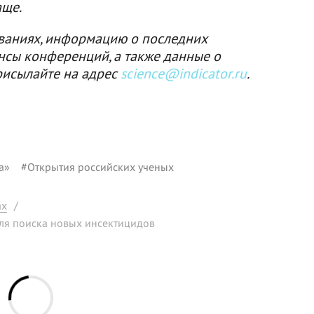
аще.
ваниях, информацию о последних
нсы конференций, а также данные о
рисылайте на адрес
science@indicator.ru
.
а»
#
Открытия российских ученых
ах
/
ля поиска новых инсектицидов