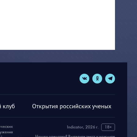
 клуб
Открытия российских ученых
рческих
Indicator, 2026 г.
18+
ружения
Нашли опечатку? Выделите текст и нажмите