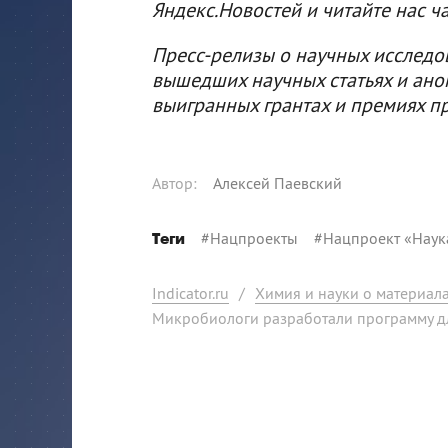
Яндекс.Новостей и читайте нас ч
Пресс-релизы о научных исследо
вышедших научных статьях и ано
выигранных грантах и премиях п
Автор
:
Алексей Паевский
#
Нацпроекты
#
Нацпроект «Наук
Теги
Indicator.ru
/
Химия и науки о материал
Микробиологи разработали программу д