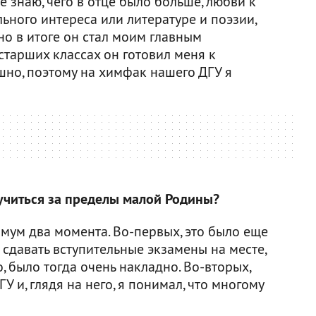
е знаю, чего в отце было больше, любви к
ьного интереса или литературе и поэзии,
но в итоге он стал моим главным
старших классах он готовил меня к
шно, поэтому на химфак нашего ДГУ я
учиться за пределы малой Родины?
имум два момента. Во-первых, это было еще
 сдавать вступительные экзамены на месте,
о, было тогда очень накладно. Во-вторых,
У и, глядя на него, я понимал, что многому