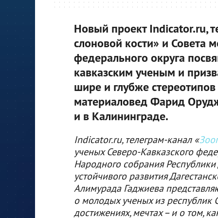
Новый проект Indicator.ru,
слоновой кости» и Совета 
федерального округа посв
кавказским ученым и призва
шире и глубже стереотипов
материаловед Фарид Орудже
и в Калининграде.
Indicator.ru, телеграм-канал «
Зооп
ученых Северо-Кавказского феде
Народного собрания Республики Д
устойчивого развития Дагестанск
Алимурада Гаджиева представляю
о молодых ученых из республик Се
достижениях, мечтах – и о том, к