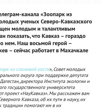
 телеграм-канала «Зоопарк из
молодых ученых Северо-Кавказского
ящен молодым и талантливым
н показать, что Кавказ – гораздо
 о нем. Наш восьмой герой –
в – сейчас работает в Махачкале
арк из слоновой кости
», Совет молодых
рального округа при поддержке депутата
агестан, директора Института экологии и
ого государственного университета
т проект «НауКавказ». Мы расскажем вам
верного Кавказа, об их пути в науку, их
ак традиции помогают им в их