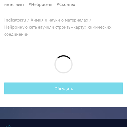
интеллект
#
Нейросеть
#
Сколтех
Indicator.ru
/
Химия и науки о материалах
/
Нейронную сеть научили строить «карту» химических
соединений
Обсудить