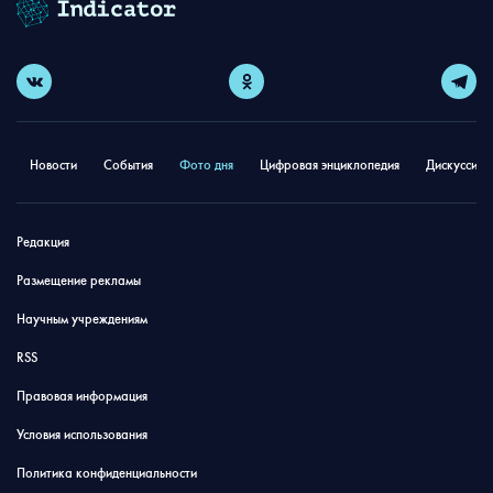
Новости
События
Фото дня
Цифровая энциклопедия
Дискуссион
Редакция
Размещение рекламы
Научным учреждениям
RSS
Правовая информация
Условия использования
Политика конфиденциальности