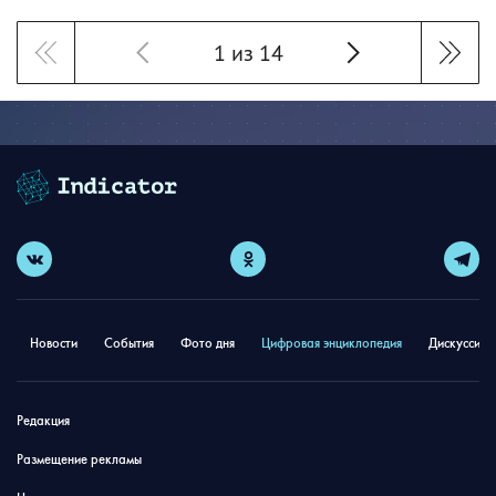
1 из 14
Новости
События
Фото дня
Цифровая энциклопедия
Дискуссион
Редакция
Размещение рекламы