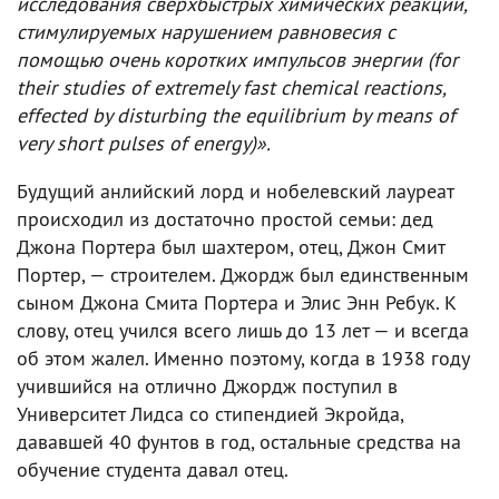
исследования сверхбыстрых химических реакций,
стимулируемых нарушением равновесия с
помощью очень коротких импульсов энергии (for
their studies of extremely fast chemical reactions,
effected by disturbing the equilibrium by means of
very short pulses of energy)».
Будущий анлийский лорд и нобелевский лауреат
происходил из достаточно простой семьи: дед
Джона Портера был шахтером, отец, Джон Смит
Портер, — строителем. Джордж был единственным
сыном Джона Смита Портера и Элис Энн Ребук. К
слову, отец учился всего лишь до 13 лет — и всегда
об этом жалел. Именно поэтому, когда в 1938 году
учившийся на отлично Джордж поступил в
Университет Лидса со стипендией Экройда,
дававшей 40 фунтов в год, остальные средства на
обучение студента давал отец.