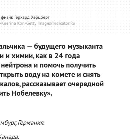
 физик Герхард Херцберг
/Kaerina Kon/Getty Images/Indicator.Ru
мальчика — будущего музыканта
 и химии, как в 24 года
 нейтрона и помочь получить
ткрыть воду на комете и снять
калов, рассказывает очередной
ить Нобелевку».
мбург, Германия.
Канада.