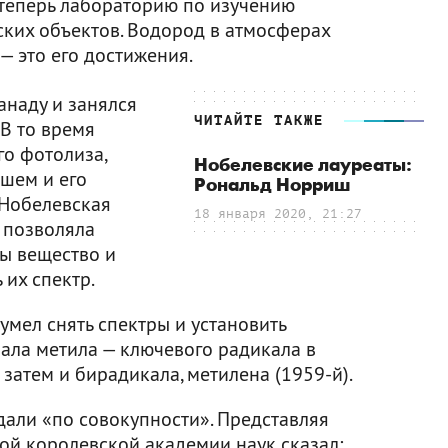
теперь лабораторию по изучению
ких объектов. Водород в атмосферах
 — это его достижения.
анаду и занялся
ЧИТАЙТЕ ТАКЖЕ
В то время
го фотолиза,
Нобелевские лауреаты:
шем и его
Рональд Норриш
Нобелевская
18 января 2020, 21:27
 позволяла
ы вещество и
 их спектр.
сумел снять спектры и установить
чала метила — ключевого радикала в
 затем и бирадикала, метилена (1959-й).
али «по совокупности». Представляя
кой королевской академии наук сказал: