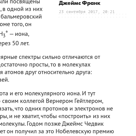
были посвящены
Джеймс Франк
 в одной из них
23 сентября 2017, 20:21
 бальмеровский
оме того, он
+
H
— иона,
3
рез 50 лет.
улярные спектры сильно отличаются от
достаточно просты, то в молекулах
 атомов друг относительно друга:
зей.
а и его молекулярного иона. И тут
о своим коллегой Вернером Гейтлером,
азать, что одних протонов и электронов не
ры, и не хватит, чтобы «построить» из них
 молекулы. Годом позже Джеймс Чедвик
лет он получил за это Нобелевскую премию