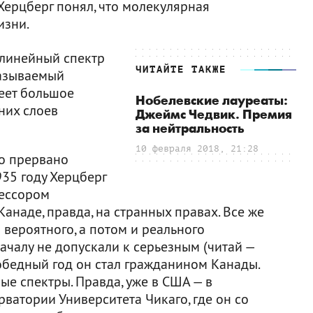
 Херцберг понял, что молекулярная
изни.
 линейный спектр
ЧИТАЙТЕ ТАКЖЕ
называемый
еет большое
Нобелевские лауреаты:
них слоев
Джеймс Чедвик. Премия
за нейтральность
10 февраля 2018, 21:28
ло прервано
935 году Херцберг
фессором
анаде, правда, на странных правах. Все же
 вероятного, а потом и реального
ачалу не допускали к серьезным (читай —
обедный год он стал гражданином Канады.
е спектры. Правда, уже в США — в
ватории Университета Чикаго, где он со