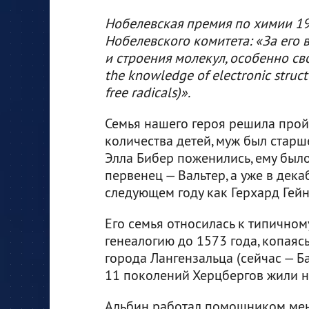
Нобелевская премия по химии 19
Нобелевского комитета: «За его 
и строения молекул, особенно сво
the knowledge of electronic struct
free radicals)».
Семья нашего героя решила прой
количества детей, муж был старше
Элла Бибер поженились, ему было 
первенец — Вальтер, а уже в дек
следующем году как Герхард Гей
Его семья относилась к типичном
генеалогию до 1573 года, копаяс
города Лангензальца (сейчас — Б
11 поколений Херцбергов жили н
Альбин работал помощником мене