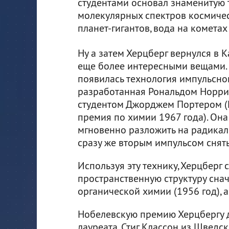
студентами основал знаменитую 
молекулярных спектров космичес
планет-гигантов, вода на кометах
Ну а затем Херцберг вернулся в К
еще более интересными вещами. 
появилась технология импульсно
разработанная Рональдом Норри
студентом Джорджем Портером (
премия по химии 1967 года). Она
мгновенно разложить на радикал
сразу же вторым импульсом снять
Используя эту технику, Херцберг 
пространственную структуру сна
органической химии (1956 год), а
Нобелевскую премию Херцбергу д
лауреата, Стиг Классон из Шведс