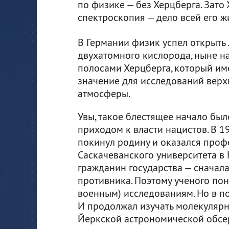
по физике — без Херцберга. Зато
спектроскопия — дело всей его ж
В Германии физик успел открыть
двухатомного кислорода, ныне 
полосами Херцберга, который им
значение для исследований верх
атмосферы.
Увы, такое блестящее начало бы
приходом к власти нацистов. В 1
покинул родину и оказался про
Саскачеванского университета в К
гражданин государства — сначала
противника. Поэтому ученого пон
военным) исследованиям. Но в п
И продолжал изучать молекулярны
Йеркской астрономической обсер