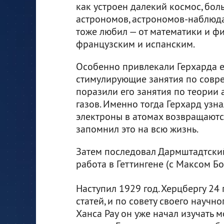
как устроен далекий космос, бол
астрономов, астрономов-наблюда
тоже любил — от математики и ф
французским и испанским.
Особенно привлекали Герхарда е
стимулирующие занятия по совре
поразили его занятия по теории 
газов. Именно тогда Герхард узна
электроны в атомах возвращаются
запомнил это на всю жизнь.
Затем последовал Дармштадтский 
работа в Геттингене (с Максом 
Наступил 1929 год. Херцбергу 24 г
статей, и по совету своего научн
Ханса Рау он уже начал изучать 