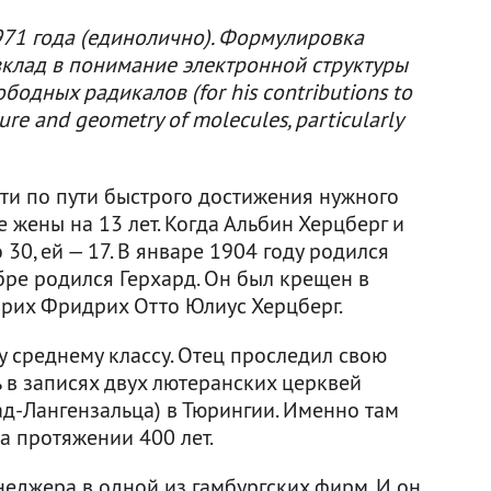
71 года (единолично). Формулировка
вклад в понимание электронной структуры
бодных радикалов (for his contributions to
ure and geometry of molecules, particularly
ти по пути быстрого достижения нужного
 жены на 13 лет. Когда Альбин Херцберг и
30, ей — 17. В январе 1904 году родился
абре родился Герхард. Он был крещен в
нрих Фридрих Отто Юлиус Херцберг.
у среднему классу. Отец проследил свою
ь в записях двух лютеранских церквей
ад-Лангензальца) в Тюрингии. Именно там
а протяжении 400 лет.
джера в одной из гамбургских фирм. И он