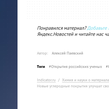
Понравился материал?
Добавьте I
Яндекс.Новостей и читайте нас ч
Автор
:
Алексей Паевский
#
Открытия российских ученых
#
Теги
Indicator.ru
/
Химия и науки о материал
Новые углеродные покрытия улучшат сво