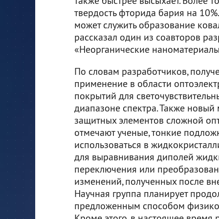
также быстрее высыхает. Более т
твердость фторида бария на 10%
может служить образование ковал
рассказал один из соавторов ра
«Неорганические наноматериал
По словам разработчиков, получе
применение в области оптоэлект
покрытий для светочувствительн
диапазоне спектра. Также новый 
защитных элементов сложной опт
отмечают ученые, тонкие подлож
использоваться в жидкокристалли
для выравнивания диполей жидки
переключения или преобразовани
изменений, полученных после вн
Научная группа планирует продо
предложенным способом физико-
Кроме этого, в настоящее время