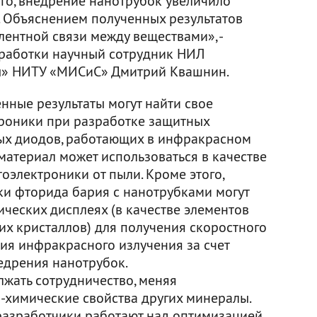
ого, внедрение нанотрубок увеличило
. Объяснением полученных результатов
ентной связи между веществами», -
зработки научный сотрудник НИЛ
ы» НИТУ «МИСиС» Дмитрий Квашнин.
нные результаты могут найти свое
роники при разработке защитных
ых диодов, работающих в инфракрасном
материал может использоваться в качестве
оэлектроники от пыли. Кроме этого,
ки фторида бария с нанотрубками могут
ческих дисплеях (в качестве элементов
х кристаллов) для получения скоростного
я инфракрасного излучения за счет
едрения нанотрубок.
лжать сотрудничество, меняя
химические свойства других минералы.
 разработчики работают над оптимизацией