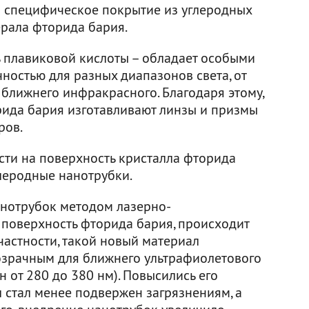
 специфическое покрытие из углеродных
рала фторида бария.
ь плавиковой кислоты – обладает особыми
ностью для разных диапазонов света, от
 ближнего инфракрасного. Благодаря этому,
ида бария изготавливают линзы и призмы
ров.
ти на поверхность кристалла фторида
леродные нанотрубки.
анотрубок методом лазерно-
поверхность фторида бария, происходит
 частности, такой новый материал
озрачным для ближнего ультрафиолетового
н от 280 до 380 нм). Повысились его
 стал менее подвержен загрязнениям, а