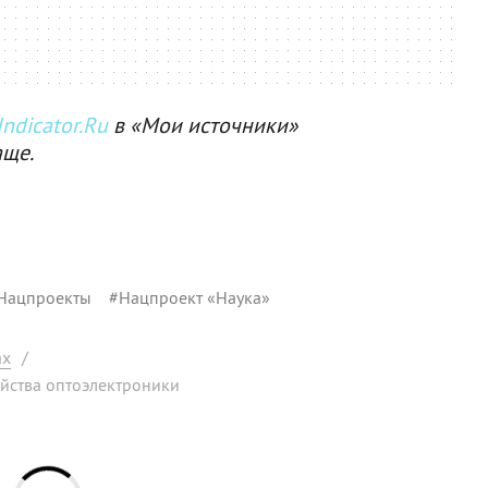
ndicator.Ru
в «Мои источники»
аще.
Нацпроекты
#
Нацпроект «Наука»
ах
/
йства оптоэлектроники