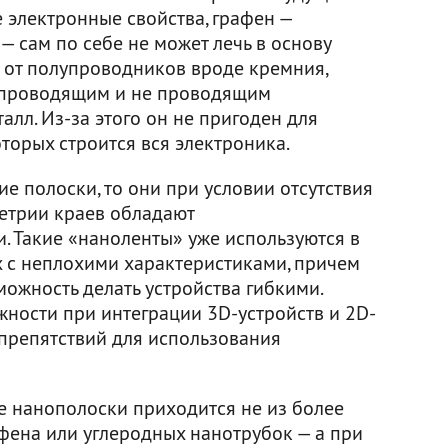
 электронные свойства, графен —
— сам по себе не может лечь в основу
е от полупроводников вроде кремния,
 проводящим и не проводящим
талл. Из-за этого он не пригоден для
оторых строится вся электроника.
ие полоски, то они при условии отсутствия
етрии краев обладают
 Такие «наноленты» уже используются в
 с неплохими характеристиками, причем
можность делать устройства гибкими.
жности при интеграции 3D-устройств и 2D-
препятствий для использования
е нанополоски приходится не из более
афена или углеродных нанотрубок — а при