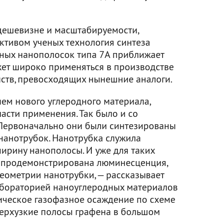
дешевизне и масштабируемости,
ктивом ученых технология синтеза
ных нанополосок типа 7А приближает
ожет широко применяться в производстве
йств, превосходящих нынешние аналоги.
ием нового углеродного материала,
асти применения. Так было и со
 Первоначально они были синтезированы
нанотрубок. Нанотрубка служила
рину нанополосы. И уже для таких
 продемонстрирована люминесценция,
еометрии нанотрубки, — рассказывает
абораторией наноуглеродных материалов
ическое газофазное осаждение по схеме
сверхузкие полосы графена в большом