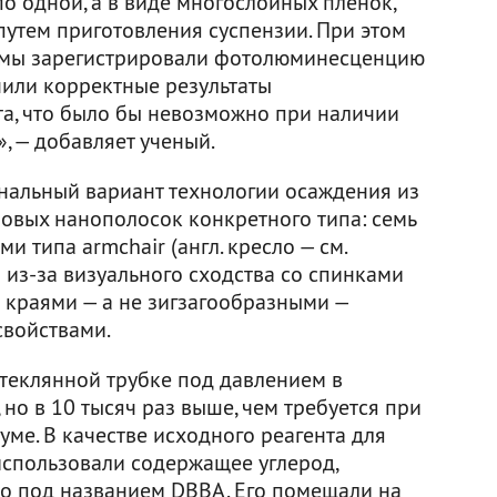
по одной, а в виде многослойных пленок,
путем приготовления суспензии. При этом
: мы зарегистрировали фотолюминесценцию
или корректные результаты
а, что было бы невозможно при наличии
, — добавляет ученый.
нальный вариант технологии осаждения из
новых нанополосок конкретного типа: семь
и типа armchair (англ. кресло — см.
я из-за визуального сходства со спинками
 краями — а не зигзагообразными —
войствами.
стеклянной трубке под давлением в
но в 10 тысяч раз выше, чем требуется при
ме. В качестве исходного реагента для
спользовали содержащее углерод,
о под названием DBBA. Его помещали на