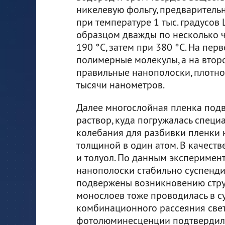
никелевую фольгу, предваритель
при температуре 1 тыс. градусов 
образцом дважды по несколько ч
190 °C, затем при 380 °C. На пе
полимерные молекулы, а на втор
правильные нанополоски, плотно
тысячи нанометров.
Далее многослойная пленка подв
раствор, куда погружалась специ
колебания для разбивки пленки н
толщиной в один атом. В качеств
и толуол. По данным эксперимент
нанополоски стабильно суспендир
подвержены возникновению стру
монослоев тоже проводилась в с
комбинационного рассеяния све
фотолюминесценции подтвердили