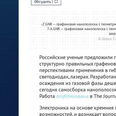
Обсудить
-Z GNR — графеновая нанополоска с геометрие
7-A GNR — графеновая нанополоска с геом
шир
© Дарья С
Российские ученые предложили 
структурно правильных графенов
перспективами применения в гиб
светодиодах, лазерах. Разработ
осаждения из газовой фазы деше
сегодня самосборка нанополосок
Работа
опубликована
в The Journa
Электроника на основе кремния 
возможностей, и возникает вопро