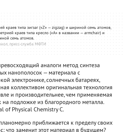
й краев типа зигзаг («Z» — zigzag) и шириной семь атомов,
етрией краев типа кресло («A» в названии — armchair) и
иной семь атомов.
окол, пресс-служба МФТИ
превосходящий аналоги метод синтеза
ых нанополосок — материала с
кой электронике, солнечных батареях,
анная коллективом оригинальная технология
вле и производительнее, чем применяемая
 на подложке из благородного металла.
l of Physical Chemistry C.
планомерно приближается к пределу своих
с: что заменит этот материал в будущем?