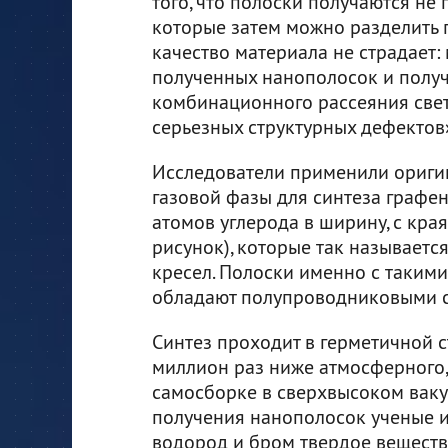
того, что полоски получаются не 
которые затем можно разделить 
качество материала не страдает
полученных нанополосок и получ
комбинационного рассеяния свет
серьезных структурных дефектов»
Исследователи применили ориги
газовой фазы для синтеза графе
атомов углерода в ширину, с краям
рисунок), которые так называетс
кресел. Полоски именно с такими
обладают полупроводниковыми с
Синтез проходит в герметичной 
миллион раз ниже атмосферного, 
самосборке в сверхвысоком вакуу
получения нанополосок ученые и
водород и бром твердое веществ