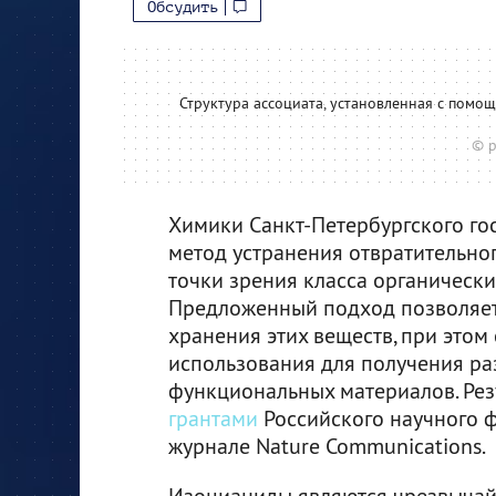
Обсудить
Структура ассоциата, установленная с помо
© р
Химики Санкт-Петербургского го
метод устранения отвратительног
точки зрения класса органически
Предложенный подход позволяет 
хранения этих веществ, при это
использования для получения р
функциональных материалов. Рез
грантами
Российского научного 
журнале Nature Communications.
Изоцианиды являются чрезвычай