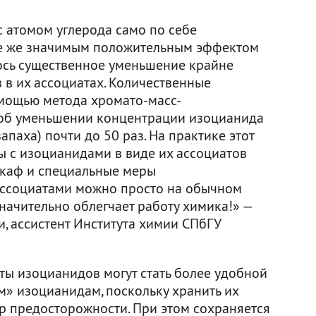
с атомом углерода само по себе
е же значимым положительным эффектом
ось существенное уменьшение крайне
 в их ассоциатах. Количественные
омощью метода хромато-масс-
 об уменьшении концентрации изоцианида
запаха) почти до 50 раз. На практике этот
ты с изоцианидами в виде их ассоциатов
шкаф и специальные меры
 ассоциатами можно просто на обычном
начительно облегчает работу химика!» —
и, ассистент Института химии СПбГУ
ты изоцианидов могут стать более удобной
» изоцианидам, поскольку хранить их
р предосторожности. При этом сохраняется