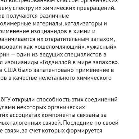
ему спектру их химических превращений.
ов получаются различные
олимерные материалы, катализаторы и
рименение изоцианидов в химии и
аничивается их отвратительным запахом,
ризовали как «ошеломляющий», «ужасный»
урин — один из ведущих специалистов в
л изоцианиды «Годзиллой в мире запахов».
о в США было запатентовано применение в
в в качестве нелетального химического
бГУ открыли способность этих соединений
улами некоторых органических
этих ассоциатах компоненты связаны за
мых галогенных связей. Последние по своей
связи, за счет которых формируется