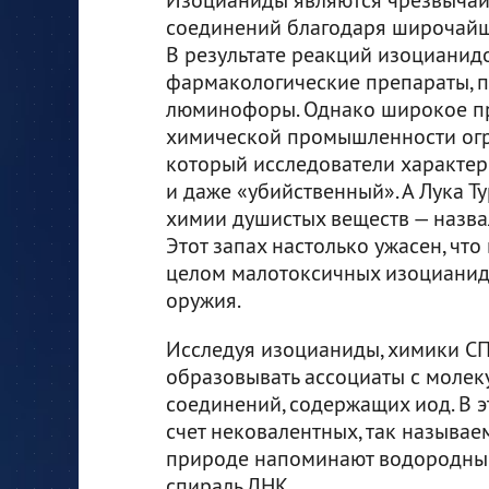
соединений благодаря широчайш
В результате реакций изоцианид
фармакологические препараты, п
люминофоры. Однако широкое п
химической промышленности огр
который исследователи характе
и даже «убийственный». А Лука Т
химии душистых веществ — назва
Этот запах настолько ужасен, чт
целом малотоксичных изоцианидо
оружия.
Исследуя изоцианиды, химики СП
образовывать ассоциаты с молек
соединений, содержащих иод. В 
счет нековалентных, так называе
природе напоминают водородные 
спираль ДНК.