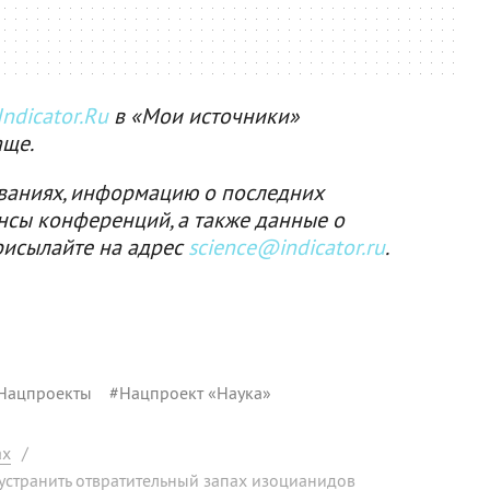
ndicator.Ru
в «Мои источники»
аще.
ваниях, информацию о последних
нсы конференций, а также данные о
рисылайте на адрес
science@indicator.ru
.
Нацпроекты
#
Нацпроект «Наука»
ах
/
 устранить отвратительный запах изоцианидов