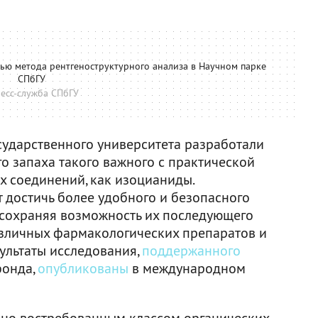
щью метода рентгеноструктурного анализа в Научном парке
СПбГУ
есс-служба СПбГУ
сударственного университета разработали
о запаха такого важного с практической
х соединений, как изоцианиды.
достичь более удобного и безопасного
м сохраняя возможность их последующего
азличных фармакологических препаратов и
ультаты исследования,
поддержанного
фонда,
опубликованы
в международном
но востребованным классом органических