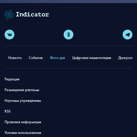
Новости
События
Фото дня
Цифровая энциклопедия
Дискуссион
Редакция
Размещение рекламы
Научным учреждениям
RSS
Правовая информация
Условия использования