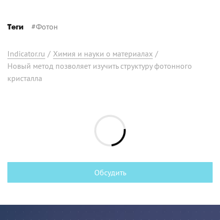
#
Фотон
Теги
Indicator.ru
/
Химия и науки о материалах
/
Новый метод позволяет изучить структуру фотонного
кристалла
Обсудить