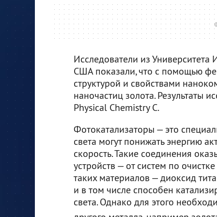
©
Исследователи из Университета 
США показали, что с помощью фе
структурой и свойствами наноко
наночастиц золота. Результаты и
Physical Chemistry C.
Фотокатализаторы — это специал
света могут понижать энергию ак
скорость. Такие соединения ока
устройств — от систем по очистк
таких материалов — диоксид тита
и в том числе способен катализ
света. Однако для этого необход
другого металла, например золот