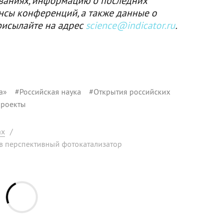
ваниях, информацию о последних
нсы конференций, а также данные о
рисылайте на адрес
science@indicator.ru
.
а»
#
Российская наука
#
Открытия российских
роекты
ах
/
 в перспективный фотокатализатор