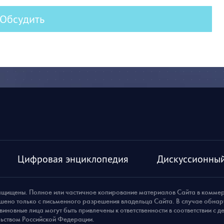
Обсудить
Цифровая энциклопедия
Дискуссионный
ащищены. Полное или частичное копирование материалов Сайта в комме
шено только с письменного разрешения владельца Сайта. В случае обна
виновные лица могут быть привлечены к ответственности в соответствии с 
ьством Российской Федерации.