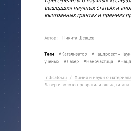
Пресс-релизы о научных исследо
вышедших научных статьях и ано
выигранных грантах и премиях п
Автор
:
Никита Шевцев
#
Катализатор
#
Нацпроект «Наук
Теги
ученых
#
Лазер
#
Наночастица
#
Нацп
Indicator.ru
/
Химия и науки о материал
Лазер и золото превратили оксид титана