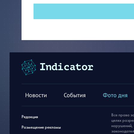
Новости
События
Фото дня
Все права з
Редакция
целях разре
нарушений, 
Размещение рекламы
законодател