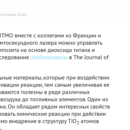
 Cristian Ciracì
ИТМО вместе с коллегами из Франции и
мтосекундного лазера можно управлять
мпозита на основе диоксида титана и
сследования
опубликованы
в The Journal of
ьные материалы, которые при воздействии
тивации реакции, тем самым увеличивая ее
зываются полезны в ряде различных
е воздуха до топливных элементов. Один из
на. Он обладает рядом интересных свойств
ировать химические реакции при действии
имо внедрение в структуру TiO
атомов
2
а.