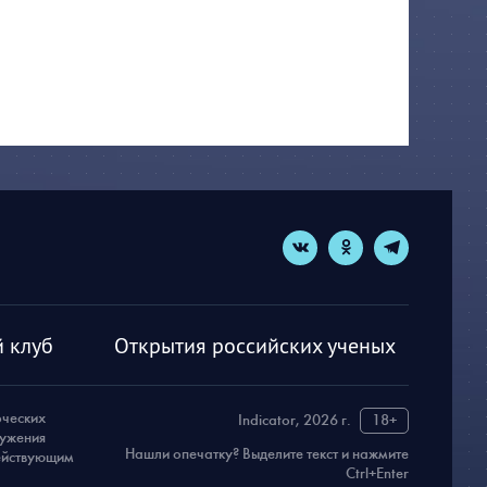
 клуб
Открытия российских ученых
рческих
Indicator, 2026 г.
18+
ружения
Нашли опечатку? Выделите текст и нажмите
действующим
Ctrl+Enter