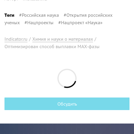
#
Российская наука
#
Открытия российских
Теги
ученых
#
Нацпроекты
#
Нацпроект «Наука»
Indicator.ru
/
Химия и науки о материалах
/
Оптимизирован способ выплавки MAX-фазы
Обсудить