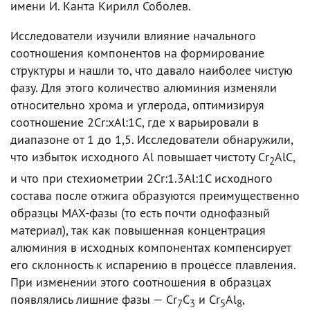
имени И. Канта Кирилл Соболев.
Исследователи изучили влияние начального
соотношения компонентов на формирование
структуры и нашли то, что давало наиболее чистую
фазу. Для этого количество алюминия изменяли
относительно хрома и углерода, оптимизируя
соотношение 2Cr:xAl:1C, где x варьировали в
диапазоне от 1 до 1,5. Исследователи обнаружили,
что избыток исходного Al повышает чистоту Cr
AlC,
2
и что при стехиометрии 2Cr:1.3Al:1C исходного
состава после отжига образуются преимущественно
образцы MAX-фазы (то есть почти однофазный
материал), так как повышенная концентрация
алюминия в исходных компонентах компенсирует
его склонность к испарению в процессе плавления.
При изменении этого соотношения в образцах
появлялись лишние фазы — Cr
C
и Cr
Al
,
7
3
5
8