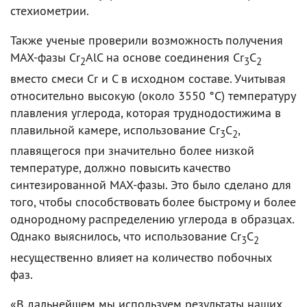
стехиометрии.
Также ученые проверили возможность получения
MAX-фазы Cr
AlC на основе соединения Cr
C
2
3
2
вместо смеси Cr и C в исходном составе. Учитывая
относительно высокую (около 3550 °C) температуру
плавления углерода, которая труднодостижима в
плавильной камере, использование Cr
C
,
3
2
плавящегося при значительно более низкой
температуре, должно повысить качество
синтезированной MAX-фазы. Это было сделано для
того, чтобы способствовать более быстрому и более
однородному распределению углерода в образцах.
Однако выяснилось, что использование Cr
C
3
2
несущественно влияет на количество побочных
фаз.
«В дальнейшем мы используем результаты наших