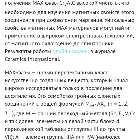
получения MAX-фазы Cr
AlC высокой чистоты, что
2
необходимо для изучения магнитных свойств этого
соединения при добавлении марганца. Уникальные
свойства магнитных MAX-материалов могут найти
применение в широком спектре новых технологий,
от магнитного охлаждения до спинтроники.
Результаты работы
опубликованы
в журнале
Ceramics International.
MAX-фазы — новый перспективный класс
искусственно созданных веществ, который начал
широко исследоваться только в последние два
десятилетия. Это семейство тройных слоистых
соединений с общей формулой M
AX
(n = 1, 2,
n+1
n
3…), где М — ранний переходный металл (Sc, Ti, V, Cr
и так далее; элементы из левой части блока d
периодической таблицы от группы III до группы
VII); А — элемент группы IIIA или IVA (наиболее