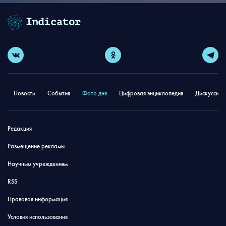
Новости
События
Фото дня
Цифровая энциклопедия
Дискуссион
Редакция
Размещение рекламы
Научным учреждениям
RSS
Правовая информация
Условия использования