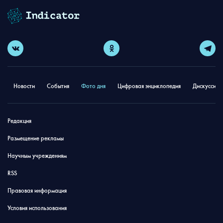
Новости
События
Фото дня
Цифровая энциклопедия
Дискуссион
Редакция
Размещение рекламы
Научным учреждениям
RSS
Правовая информация
Условия использования