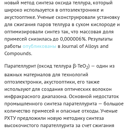
новый метод синтеза оксида теллура, который
широко используется в оптоэлектронике и
акустооптике. Ученые сконструировали установку
для сжигания паров теллура в сухом кислороде и
оптимизировали синтез так, что массовая доля
примесей снизилась до 0,000006%. Результаты
работы
опубликованы
в Journal of Alloys and
Compounds.
Парателлурит (оксид теллура β-TeO
) — один из
2
важных материалов для технологий
оптоэлектронки, акустооптики, его также
используют для создания оптических волокон
инфракрасного диапазона. Основной недостаток
промышленного синтеза парателлурита — большое
количество примесей и опасные отходы. Ученые
РХТУ предложили новую методику синтеза
высокочистого парателлурита за счет сжигания