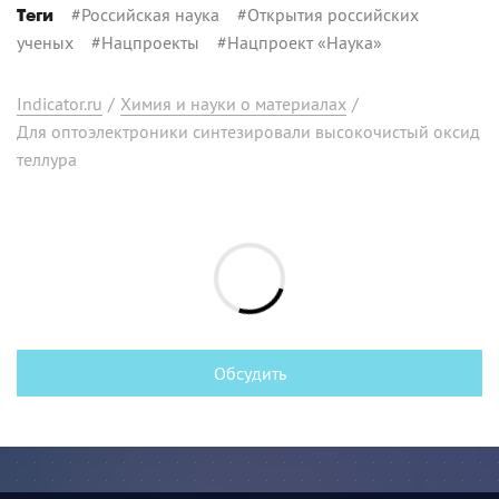
#
Российская наука
#
Открытия российских
Теги
ученых
#
Нацпроекты
#
Нацпроект «Наука»
Indicator.ru
/
Химия и науки о материалах
/
Для оптоэлектроники синтезировали высокочистый оксид
теллура
Обсудить