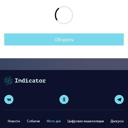
Обсудить
Новости
События
Фото дня
Цифровая энциклопедия
Дискуссион