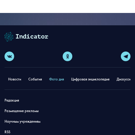
Новости
События
Фото дня
Цифровая энциклопедия
Дискуссион
Редакция
Размещение рекламы
Научным учреждениям
RSS