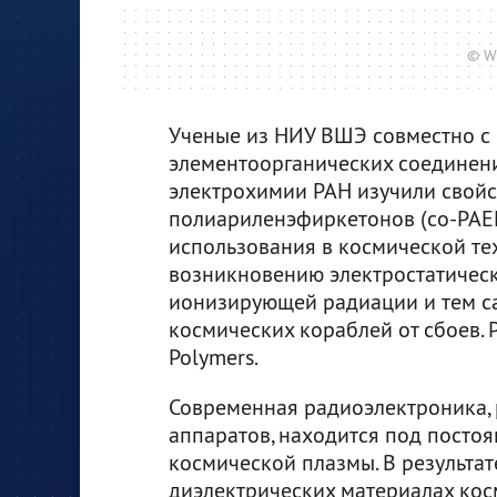
© W
Ученые из НИУ ВШЭ совместно с 
элементоорганических соединени
электрохимии РАН изучили свойс
полиариленэфиркетонов (со-PAEK
использования в космической те
возникновению электростатичес
ионизирующей радиации и тем с
космических кораблей от сбоев. 
Polymers.
Современная радиоэлектроника,
аппаратов, находится под пост
космической плазмы. В результа
диэлектрических материалах кос