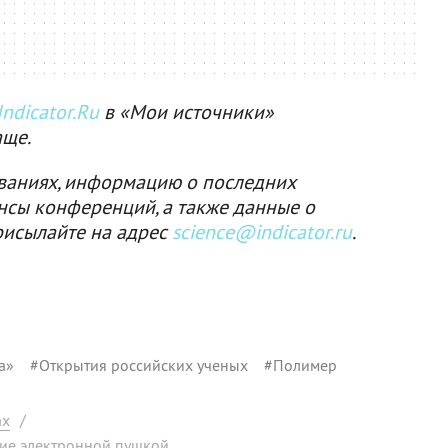
ndicator.Ru
в «Мои источники»
аще.
ваниях, информацию о последних
нсы конференций, а также данные о
рисылайте на адрес
science@indicator.ru
.
а»
#
Открытия российских ученых
#
Полимер
ах
/
ие электронной пушкой