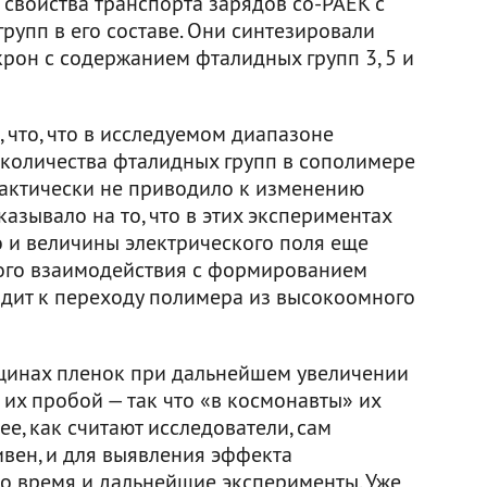
 свойства транспорта зарядов со-PAEK с
рупп в его составе. Они синтезировали
рон с содержанием фталидных групп 3, 5 и
 что, что в исследуемом диапазоне
 количества фталидных групп в сополимере
рактически не приводило к изменению
зывало на то, что в этих экспериментах
 и величины электрического поля еще
ного взаимодействия с формированием
одит к переходу полимера из высокоомного
лщинах пленок при дальнейшем увеличении
их пробой — так что «в космонавты» их
ее, как считают исследователи, сам
вен, и для выявления эффекта
о время и дальнейшие эксперименты. Уже