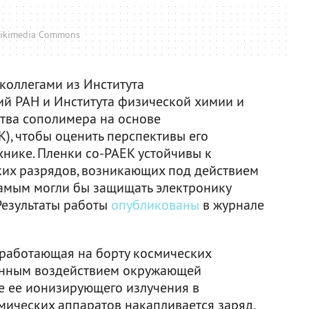
ikimedia Commons
коллегами из Института
й РАН и Института физической химии и
тва сополимера на основе
), чтобы оценить перспективы его
хнике. Пленки со-PAEK устойчивы к
ких разрядов, возникающих под действием
амым могли бы защищать электронику
Результаты работы
опубликованы
в журнале
 работающая на борту космических
оянным воздействием окружающей
те ее ионизирующего излучения в
мических аппаратов накапливается заряд,