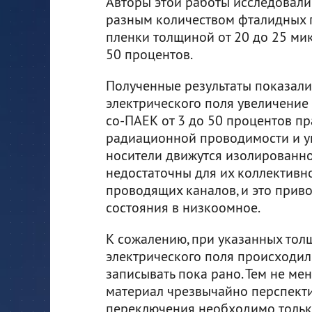
Авторы этой работы исследовали
разным количеством фталидных г
пленки толщиной от 20 до 25 мик
50 процентов.
Полученные результаты показали,
электрического поля увеличение
со-ПАЕК от 3 до 50 процентов п
радиационной проводимости и ука
носители движутся изолированно
недостаточны для их коллектив
проводящих каналов, и это прив
состояния в низкоомное.
К сожалению, при указанных то
электрического поля происходил 
записывать пока рано. Тем не мен
материал чрезвычайно перспекти
переключения необходимо тольк