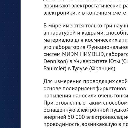
возникают электростатические р
электроники, и в конечном счете 
В мире имеются только три науч
аппаратурой и кадрами, способн
материалов для космических аппа
это лаборатория Функциональной
систем МИЭМ НИУ ВШЭ, лаборато
Dennison) в Университете Юты (С
Paulmier) в Тулузе (Франция).
Для измерения проводящих свой
основе полиариленэфиркетонов 
напыления наносили очень тонк
Приготовленные таким способом
оснащенную электронной пушкой
энергией 50 000 электронвольт,
проводимость, возникающую в по