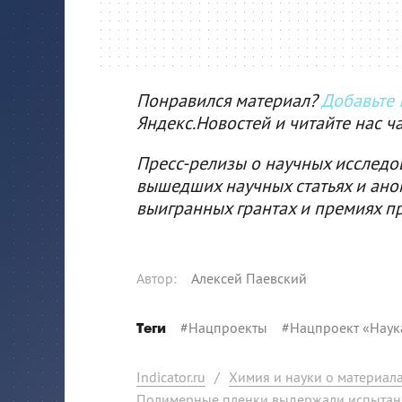
Понравился материал?
Добавьте I
Яндекс.Новостей и читайте нас ч
Пресс-релизы о научных исследо
вышедших научных статьях и ано
выигранных грантах и премиях п
Автор
:
Алексей Паевский
#
Нацпроекты
#
Нацпроект «Наук
Теги
Indicator.ru
/
Химия и науки о материал
Полимерные пленки выдержали испытан