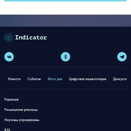
Новости
События
Фото дня
Цифровая энциклопедия
Дискуссион
Редакция
Размещение рекламы
Научным учреждениям
RSS