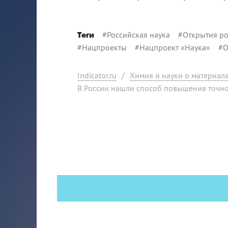
#
Российская наука
#
Открытия ро
Теги
#
Нацпроекты
#
Нацпроект «Наука»
#
Indicator.ru
/
Химия и науки о материал
В России нашли способ повышения точно