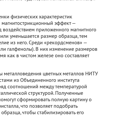
енки физических характеристик
я магнитострикционный эффект —
д воздействием приложенного магнитного
 или уменьшается размер образца, тем
лие из него. Среди «рекордсменов» —
 или галфенолы). В них изменение размеров
емя как в чистом железе оно составляет
ы металловедения цветных металлов НИТУ
стами из Объединенного института
ряд соотношений между температурой
таллической структурой. Полученные
омогут сформировать полную картину о
исталла, что позволяет подобрать
образца, чтобы стабилизировать его