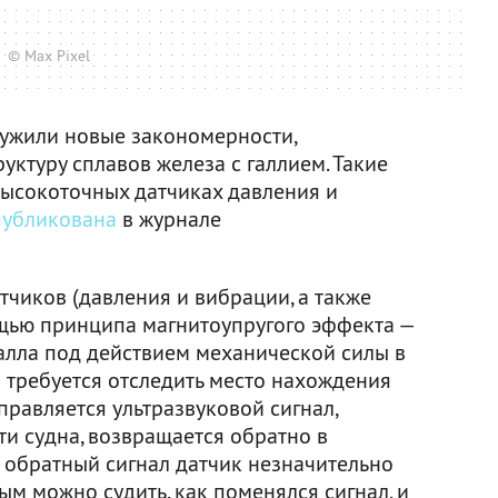
© Max Pixel
ужили новые закономерности,
ктуру сплавов железа с галлием. Такие
высокоточных датчиках давления и
публикована
в журнале
чиков (давления и вибрации, а также
щью принципа магнитоупругого эффекта —
лла под действием механической силы в
а требуется отследить место нахождения
правляется ультразвуковой сигнал,
ти судна, возвращается обратно в
обратный сигнал датчик незначительно
ым можно судить, как поменялся сигнал, и