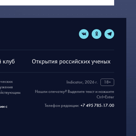
 клуб
Открытия российских ученых
рческих
Indicator, 2026 г.
18+
ружения
Нашли опечатку? Выделите текст и нажмите
действующим
Ctrl+Enter
Телефон редакции:
+7 495 785-17-00
ии с