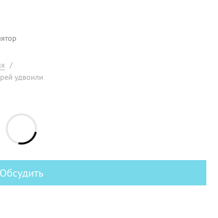
лятор
ах
/
арей удвоили
Обсудить