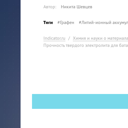
Автор
:
Никита Шевцев
#
Графен
#
Литий-ионный аккуму
Теги
Indicator.ru
/
Химия и науки о материал
Прочность твердого электролита для бат