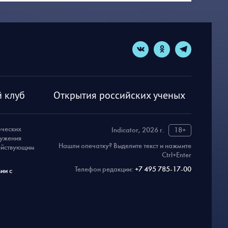
 клуб
Открытия российских ученых
рческих
Indicator, 2026 г.
18+
ружения
Нашли опечатку? Выделите текст и нажмите
действующим
Ctrl+Enter
Телефон редакции:
+7 495 785-17-00
ии с