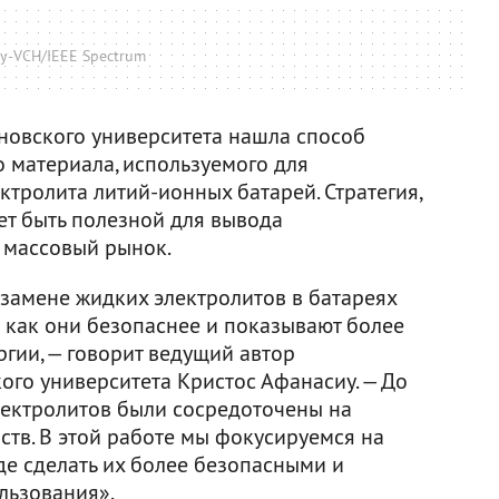
y-VCH/IEEE Spectrum
новского университета нашла способ
о материала, используемого для
ктролита литий-ионных батарей. Стратегия,
ет быть полезной для вывода
 массовый рынок.
 замене жидких электролитов в батареях
 как они безопаснее и показывают более
гии, — говорит ведущий автор
ого университета Кристос Афанасиу. — До
лектролитов были сосредоточены на
ств. В этой работе мы фокусируемся на
де сделать их более безопасными и
льзования».