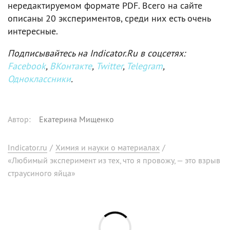
нередактируемом формате PDF. Всего на сайте
описаны 20 экспериментов, среди них есть очень
интересные.
Подписывайтесь на Indicator.Ru в соцсетях:
Facebook
,
ВКонтакте
,
Twitter
,
Telegram
,
Одноклассники
.
Автор
:
Екатерина Мищенко
Indicator.ru
/
Химия и науки о материалах
/
«Любимый эксперимент из тех, что я провожу, — это взрыв
страусиного яйца»