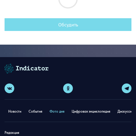
Обсудить
Новости
События
Фото дня
Цифровая энциклопедия
Дискуссион
Редакция