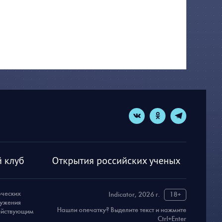
 клуб
Открытия российских ученых
рческих
Indicator, 2026 г.
18+
ружения
Нашли опечатку? Выделите текст и нажмите
действующим
Ctrl+Enter