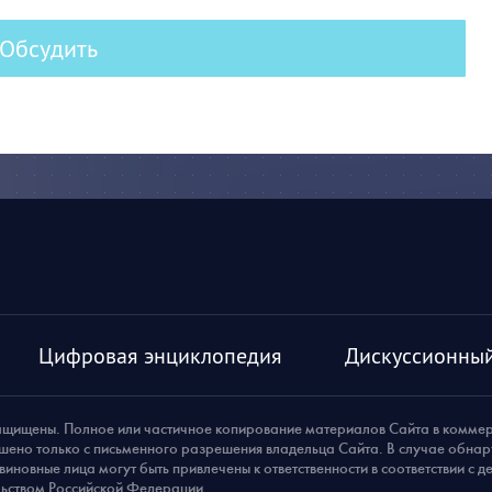
Обсудить
Цифровая энциклопедия
Дискуссионный
ащищены. Полное или частичное копирование материалов Сайта в комме
шено только с письменного разрешения владельца Сайта. В случае обна
виновные лица могут быть привлечены к ответственности в соответствии с 
ьством Российской Федерации.