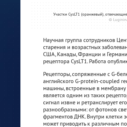
Участки CysLT1 (оранжевый), отвечающие
© Luginina
Научная группа сотрудников Це
старения и возрастных заболева
США, Канады, Франции и Германи
рецептора CysLT1. Работа опубли
Рецепторы, сопряженные с G-бел
английского G-protein-coupled r
машины, встроенные в мембрану 
является одним из таких рецепт
сигнал извне и ретранслирует его
разнообразными: от фотонов све
фрагментов ДНК. Внутри клетки 
может приводить к различным по