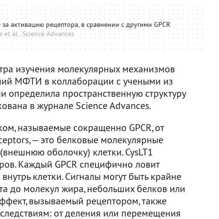
 за активацию рецептора, в сравнении с другими GPCR
 et al., Science Advances
нтра изучения молекулярных механизмов
ний МФТИ в коллаборации с учеными из
и определила пространственную структуру
кована в журнале Science Advances.
ком, называемые сокращенно GPCR, от
eceptors, — это белковые молекулярные
(внешнюю оболочку) клетки. CysLT1
оров. Каждый GPCR специфично ловит
 внутрь клетки. Сигналы могут быть крайне
та до молекул жира, небольших белков или
эффект, вызываемый рецептором, также
следствиям: от деления или перемещения