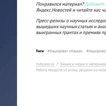
Понравился материал?
Добавьте I
Яндекс.Новостей и читайте нас ч
Пресс-релизы о научных исследо
вышедших научных статьях и ано
выигранных грантах и премиях п
#
Нацпроект «Наука»
#
Нацпроек
Теги
Indicator.ru
/
Химия и науки о материал
Работу лекарств от астмы увидели на мо