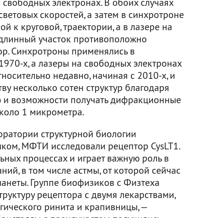
 свободных электронах. В обоих случаях
ветовых скоростей, а затем в синхротроне
й к круговой, траектории, а в лазере на
 длинный участок противоположно
ор. Синхротроны применялись в
1970-х, а лазеры на свободных электронах
носительно недавно, начиная с 2010-х, и
ву несколько сотен структур благодаря
 и возможности получать дифракционные
коло 1 микрометра.
оратории структурной биологии
лком, МФТИ исследовали рецептор CysLT1.
льных процессах и играет важную роль в
ний, в том числе астмы, от которой сейчас
ланеты. Группе биофизиков с Физтеха
труктуру рецептора с двумя лекарствами,
гического ринита и крапивницы, —