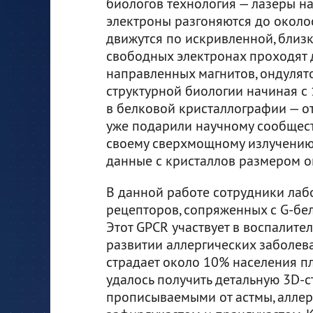
биологов технология — лазеры на
электроны разгоняются до околос
движутся по искривленной, близко
свободных электронах проходят
направленных магнитов, ондулят
структурной биологии начиная с 
в белковой кристаллографии — от
уже подарили научному сообщест
своему сверхмощному излучению
данные с кристаллов размером о
В данной работе сотрудники лаб
рецепторов, сопряженных с G-бе
Этот GPCR участвует в воспалите
развитии аллергических заболева
страдает около 10% населения п
удалось получить детальную 3D-с
прописываемыми от астмы, аллер