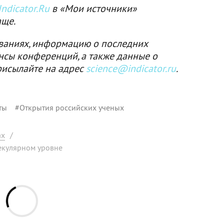
ndicator.Ru
в «Мои источники»
аще.
ваниях, информацию о последних
нсы конференций, а также данные о
рисылайте на адрес
science@indicator.ru
.
ты
#
Открытия российских ученых
ах
/
лекулярном уровне