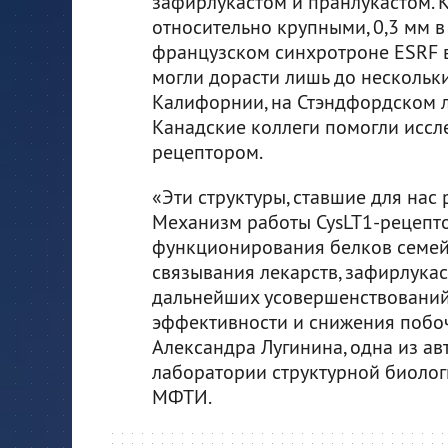
зафирлукастом и пранлукастом. 
относительно крупными, 0,3 мм в
французском синхротроне ESRF в
могли дорасти лишь до нескольк
Калифорнии, на Стэндфордском л
Канадские коллеги помогли иссл
рецептором.
«Эти структуры, ставшие для нас
Механизм работы CysLT1-рецепто
функционирования белков семейс
связывания лекарств, зафирлукас
дальнейших усовершенствований 
эффективности и снижения побо
Александра Лугинина, одна из ав
лаборатории структурной биолог
МФТИ.