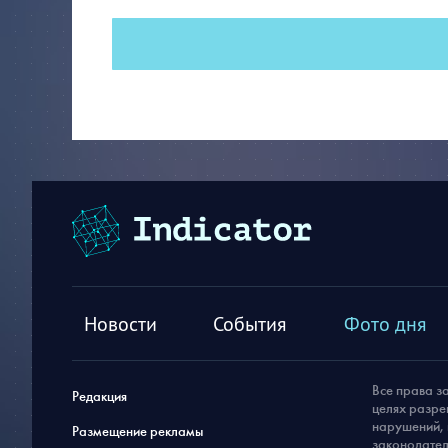
Новости
События
Фото дня
Все права з
Редакция
целях разре
нарушений, 
Размещение рекламы
законодател