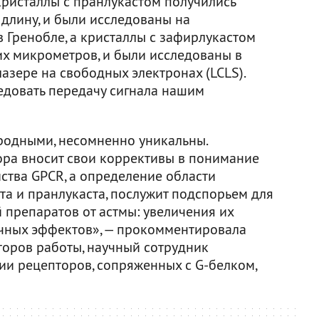
Кристаллы с пранлукастом получились
 длину, и были исследованы на
 Гренобле, а кристаллы с зафирлукастом
их микрометров, и были исследованы в
азере на свободных электронах (LCLS).
едовать передачу сигнала нашим
 родными, несомненно уникальны.
ра вносит свои коррективы в понимание
тва GPCR, а определение области
та и пранлукаста, послужит подспорьем для
препаратов от астмы: увеличения их
чных эффектов», — прокомментировала
торов работы, научный сотрудник
ии рецепторов, сопряженных с G-белком,