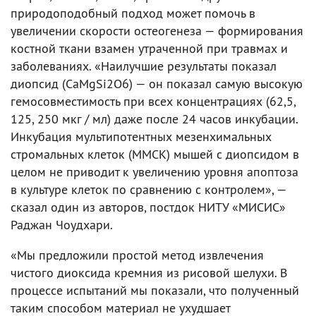
природоподобный подход может помочь в
увеличении скорости остеогенеза — формирования
костной ткани взамен утраченной при травмах и
заболеваниях. «Наилучшие результаты показал
диопсид (CaMgSi2O6) — он показал самую высокую
гемосовместимость при всех концентрациях (62,5,
125, 250 мкг / мл) даже после 24 часов инкубации.
Инкубация мультипотентных мезенхимальных
стромальных клеток (ММСК) мышей с диопсидом в
целом не приводит к увеличению уровня апоптоза
в культуре клеток по сравнению с контролем», —
сказал один из авторов, постдок НИТУ «МИСИС»
Раджан Чоудхари.
«Мы предложили простой метод извлечения
чистого диоксида кремния из рисовой шелухи. В
процессе испытаний мы показали, что полученный
таким способом материал не ухудшает