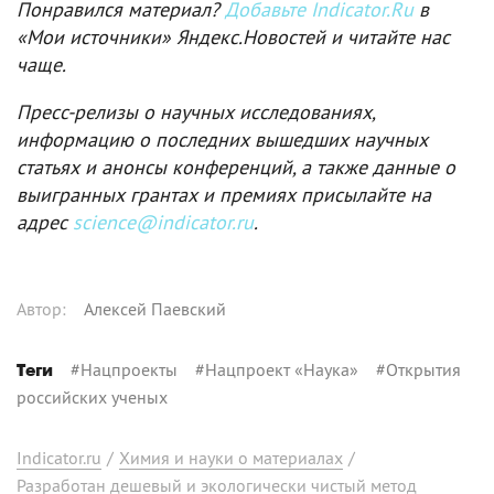
Понравился материал?
Добавьте Indicator.Ru
в
«Мои источники» Яндекс.Новостей и читайте нас
чаще.
Пресс-релизы о научных исследованиях,
информацию о последних вышедших научных
статьях и анонсы конференций, а также данные о
выигранных грантах и премиях присылайте на
адрес
science@indicator.ru
.
Автор
:
Алексей Паевский
#
Нацпроекты
#
Нацпроект «Наука»
#
Открытия
Теги
российских ученых
Indicator.ru
/
Химия и науки о материалах
/
Разработан дешевый и экологически чистый метод