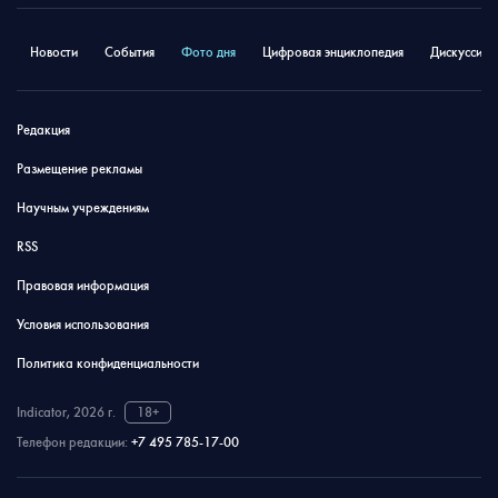
Новости
События
Фото дня
Цифровая энциклопедия
Дискуссион
Редакция
Размещение рекламы
Научным учреждениям
RSS
Правовая информация
Условия использования
Политика конфиденциальности
Indicator, 2026 г.
18+
Телефон редакции:
+7 495 785-17-00