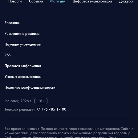
Новости
События
Фото дня
Цифровая энциклопедия
Дискуссион
Редакция
Размещение рекламы
Научным учреждениям
RSS
Правовая информация
Условия использования
Политика конфиденциальности
Indicator, 2026 г.
18+
Телефон редакции:
+7 495 785-17-00
Все права защищены. Полное или частичное копирование материалов Сайта в
коммерческих целях разрешено только с письменного разрешения владельца
Сайта. В случае обнаружения нарушений, виновные лица могут быть