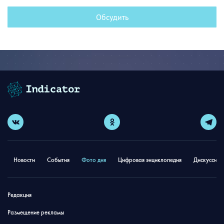
Обсудить
Новости
События
Фото дня
Цифровая энциклопедия
Дискуссион
Редакция
Размещение рекламы