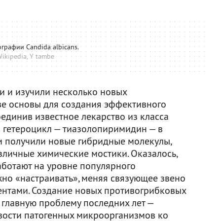
рафии Candida albicans.
ikipedia, Y tambe
и и изучили несколько новых
ве основы для создания эффективного
единив известное лекарство из класса
 гетероцикл — тиазолопиримидин — в
ни получили новые гибридные молекулы,
зличные химические мостики. Оказалось,
аботают на уровне популярного
жно «настраивать», меняя связующее звено
нтами. Создание новых противогрибковых
 главную проблему последних лет —
вости патогенных микроорганизмов ко