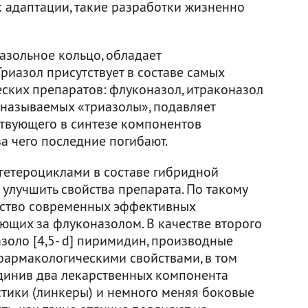
к адаптации, такие разработки жизненно
азольное кольцо, обладает
риазол присутствует в составе самых
ких препаратов: флуконазол, итраконазол
, называемых «триазолы», подавляет
ствующего в синтезе компонентов
а чего последние погибают.
 гетероциклами в составе гибридной
улучшить свойства препарата. По такому
ство современных эффективных
ющих за флуконазолом. В качестве второго
золо [4,5- d] пиримидин, производные
армакологическими свойствами, в том
динив два лекарственных компонента
тики (линкеры) и немного меняя боковые