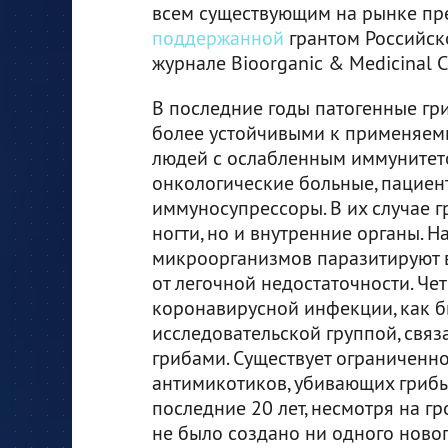
всем существующим на рынке пре
поддержанной
грантом Российск
журнале Bioorganic & Medicinal Ch
В последние годы патогенные гри
более устойчивыми к применяемы
людей с ослабленным иммунитет
онкологические больные, пацие
иммуносупрессоры. В их случае г
ногти, но и внутренние органы. 
микроорганизмов паразитируют в 
от легочной недостаточности. Че
коронавирусной инфекции, как 
исследовательской группой, свя
грибами. Существует ограниченн
антимикотиков, убивающих грибы
последние 20 лет, несмотря на г
не было создано ни одного ново