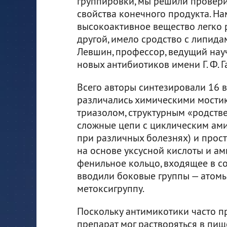
группировки, мы решили проверит
свойства конечного продукта. На
высокоактивное вещество легко р
другой, имело сродство с липидам
Левшин, профессор, ведущий нау
новых антибиотиков имени Г. Ф. Г
Всего авторы синтезировали 16 
различались химическими мостик
триазолом, структурным «родств
сложные цепи с циклическим ам
при различных болезнях) и прос
на основе уксусной кислоты и ам
фенильное кольцо, входящее в с
вводили боковые группы — атомы 
метоксигруппу.
Поскольку антимикотики часто п
препарат мог растворяться в пищ