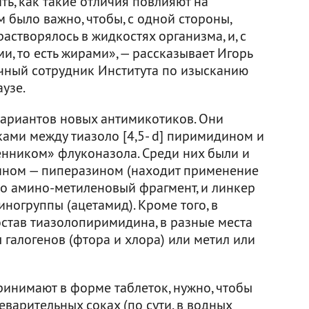
ь, как такие отличия повлияют на
м было важно, чтобы, с одной стороны,
астворялось в жидкостях организма, и, с
и, то есть жирами», — рассказывает Игорь
чный сотрудник Института по изысканию
аузе.
вариантов новых антимикотиков. Они
ами между тиазоло [4,5- d] пиримидином и
енником» флуконазола. Среди них были и
ином — пиперазином (находит применение
то амино-метиленовый фрагмент, и линкер
иногруппы (ацетамид). Кроме того, в
остав тиазолопиримидина, в разные места
галогенов (фтора и хлора) или метил или
ринимают в форме таблеток, нужно, чтобы
еварительных соках (по сути, в водных