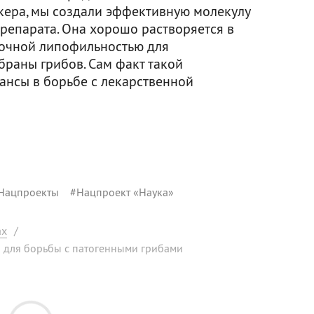
ера, мы создали эффективную молекулу
репарата. Она хорошо растворяется в
точной липофильностью для
раны грибов. Сам факт такой
нсы в борьбе с лекарственной
Нацпроекты
#
Нацпроект «Наука»
ах
/
 для борьбы с патогенными грибами