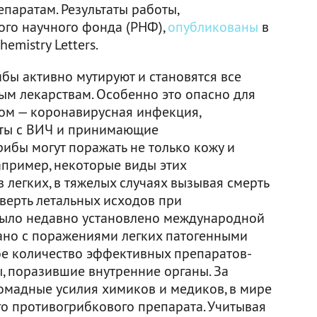
паратам. Результаты работы,
ого научного фонда (РНФ),
опубликованы
в
emistry Letters.
бы активно мутируют и становятся все
м лекарствам. Особенно это опасно для
ом — коронавирусная инфекция,
нты с ВИЧ и принимающие
рибы могут поражать не только кожу и
Например, некоторые виды этих
легких, в тяжелых случаях вызывая смерть
тверть летальных исходов при
было недавно установлено международной
зано с поражениями легких патогенными
ое количество эффективных препаратов-
, поразившие внутренние органы. За
ромадные усилия химиков и медиков, в мире
го противогрибкового препарата. Учитывая