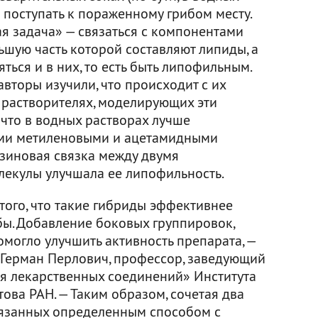
и поступать к пораженному грибом месту.
ая задача» — связаться с компонентами
ьшую часть которой составляют липиды, а
ться и в них, то есть быть липофильным.
авторы изучили, что происходит с их
 растворителях, моделирующих эти
 что в водных растворах лучше
ими метиленовыми и ацетамидными
азиновая связка между двумя
екулы улучшала ее липофильность.
 того, что такие гибриды эффективнее
ы. Добавление боковых группировок,
омогло улучшить активность препарата, —
 Герман Перлович, профессор, заведующий
я лекарственных соединений» Института
това РАН. — Таким образом, сочетая два
вязанных определенным способом с