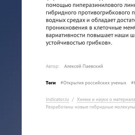
помощью пиперазинилового линк
гибридного противогрибкового п
водных средах и обладает доста
проникновения в клеточные мемб
вариативности повышает наши ша
устойчивостью грибков».
Автор
:
Алексей Паевский
#
Открытия российских ученых
#
Теги
Indicator.ru
/
Химия и науки о материал
Разработаны новые гибридные молекулы