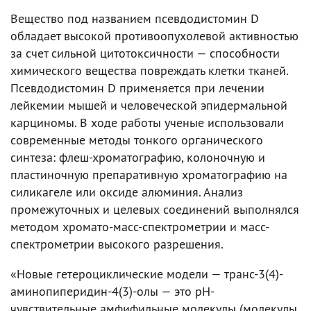
Вещество под названием псевдодистомин D
обладает высокой противоопухолевой активностью
за счет сильной цитотоксичности — способности
химического вещества повреждать клетки тканей.
Псевдодистомин D применяется при лечении
лейкемии мышей и человеческой эпидермальной
карциномы. В ходе работы ученые использовали
современные методы тонкого органического
синтеза: флеш-хроматографию, колоночную и
пластиночную препаративную хроматографию на
силикагеле или оксиде алюминия. Анализ
промежуточных и целевых соединений выполнялся
методом хромато-масс-спектрометрии и масс-
спектрометрии высокого разрешения.
«Новые гетероциклические модели — транс-3(4)-
аминопиперидин-4(3)-олы — это рН-
чувствительные амфифильные молекулы (молекулы,