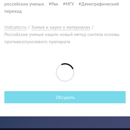
российских ученых
#
Рак
#
МГУ
#
Демографический
переход
Indicator.ru
/
Химия и науки о материалах
/
Российские ученые нашли новый метод синтеза основы
противоопухолевого препарата
Обсудить