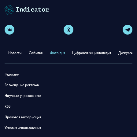
Новости
События
Фото дня
Цифровая энциклопедия
Дискуссион
Редакция
Размещение рекламы
Научным учреждениям
RSS
Правовая информация
Условия использования