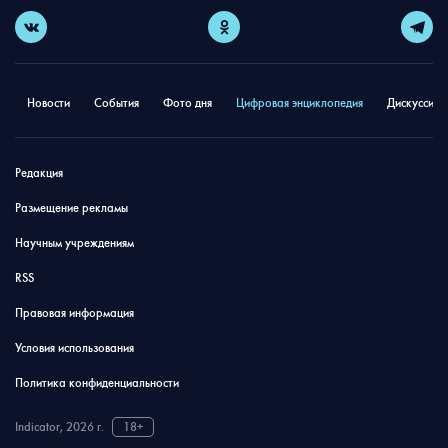
Новости
События
Фото дня
Цифровая энциклопедия
Дискуссион
Редакция
Размещение рекламы
Научным учреждениям
RSS
Правовая информация
Условия использования
Политика конфиденциальности
Indicator, 2026 г.
18+