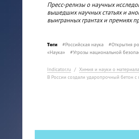
Пресс-релизы о научных исследо
вышедших научных статьях и ано
выигранных грантах и премиях п
#
Российская наука
#
Открытия ро
Теги
«Наука»
#
Угрозы национальной безопа
Indicator.ru
/
Химия и науки о материал
В России создали ударопрочный бетон с