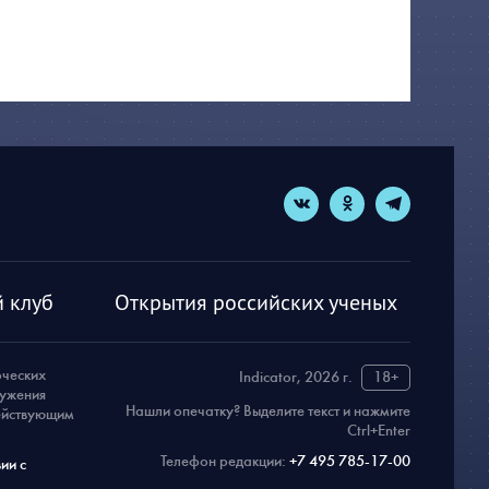
 клуб
Открытия российских ученых
рческих
Indicator, 2026 г.
18+
ружения
Нашли опечатку? Выделите текст и нажмите
действующим
Ctrl+Enter
Телефон редакции:
+7 495 785-17-00
ии с