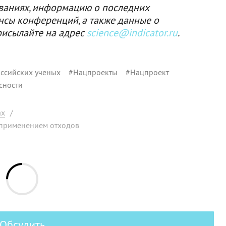
ваниях, информацию о последних
нсы конференций, а также данные о
рисылайте на адрес
science@indicator.ru
.
ссийских ученых
#
Нацпроекты
#
Нацпроект
сности
ах
/
 применением отходов
Обсудить