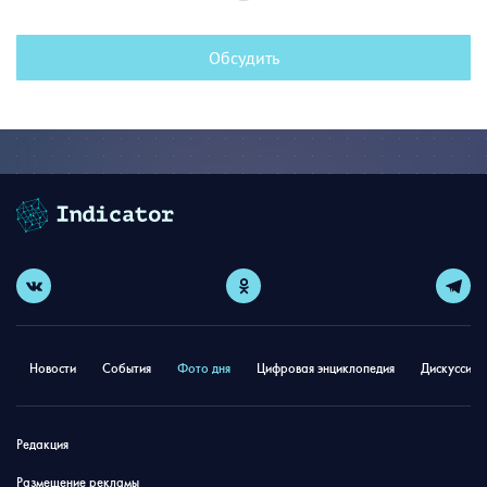
Обсудить
Новости
События
Фото дня
Цифровая энциклопедия
Дискуссион
Редакция
Размещение рекламы