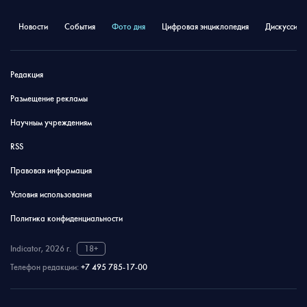
Новости
События
Фото дня
Цифровая энциклопедия
Дискуссион
Редакция
Размещение рекламы
Научным учреждениям
RSS
Правовая информация
Условия использования
Политика конфиденциальности
Indicator, 2026 г.
18+
Телефон редакции:
+7 495 785-17-00