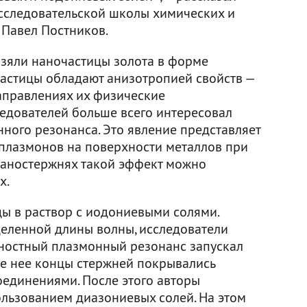
Исследовательской школы химических и
 Павел Постников.
взяли наночастицы золота в форме
частицы обладают анизотропией свойств —
направлениях их физические
ледователей больше всего интересовал
ного резонанса. Это явление представляет
плазмонов на поверхности металлов при
 наностержнях такой эффект можно
х.
цы в раствор с иодониевыми солями.
деленной длины волны, исследователи
рхностный плазмонный резонанс запускал
те нее концы стержней покрывались
единениями. После этого авторы
ользованием диазониевых солей. На этом