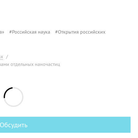
а»
#
Российская наука
#
Открытия российских
ах
/
вами отдельных наночастиц
Обсудить