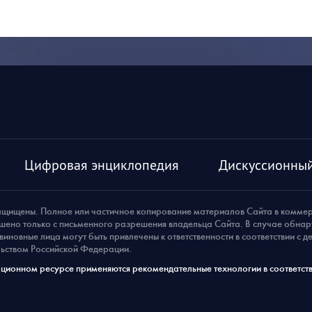
Цифровая энциклопедия
Дискуссионный
ащищены. Полное или частичное копирование материалов Сайта в комме
шено только с письменного разрешения владельца Сайта. В случае обна
виновные лица могут быть привлечены к ответственности в соответствии с 
ьством Российской Федерации.
ионном ресурсе применяются рекомендательные технологии в соответств