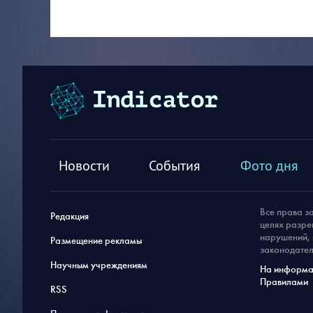
Новости
События
Фото дня
Все права з
Редакция
целях разре
нарушений, 
Размещение рекламы
законодател
Научным учреждениям
На информац
Правилами
RSS