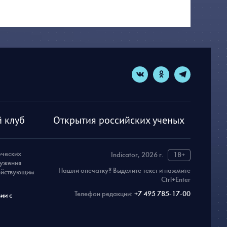
 клуб
Открытия российских ученых
рческих
Indicator, 2026 г.
18+
ружения
Нашли опечатку? Выделите текст и нажмите
действующим
Ctrl+Enter
Телефон редакции:
+7 495 785-17-00
ии с