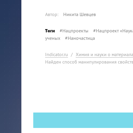
Автор
:
Никита Шевцев
#
Нацпроекты
#
Нацпроект «Наук
Теги
ученых
#
Наночастица
Indicator.ru
/
Химия и науки о материал
Найден способ манипулирования свойст