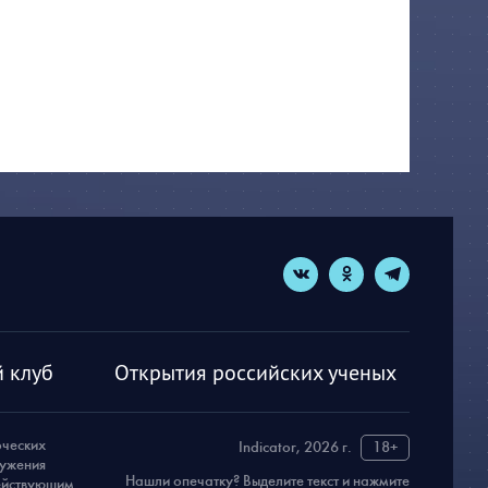
 клуб
Открытия российских ученых
рческих
Indicator, 2026 г.
18+
ружения
Нашли опечатку? Выделите текст и нажмите
действующим