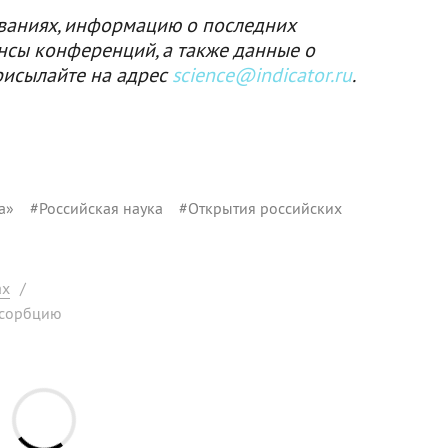
ваниях, информацию о последних
нсы конференций, а также данные о
рисылайте на адрес
science@indicator.ru
.
а»
#
Российская наука
#
Открытия российских
ах
/
 сорбцию