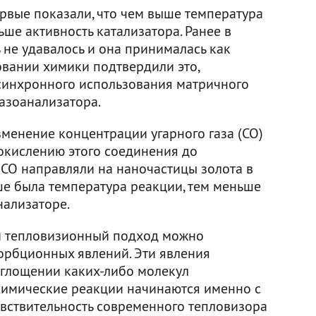
рвые показали, что чем выше температура
ьше активность катализатора. Ранее в
ь не удавалось и она принималась как
овании химики подтвердили это,
синхронного использования матричного
азоанализатора.
зменение концентрации угарного газа (CO)
 окислению этого соединения до
к CO направляли на наночастицы золота в
ше была температура реакции, тем меньше
нализаторе.
ой тепловизионный подход можно
сорбционных явлений. Эти явления
оглощении каких-либо молекул
химические реакции начинаются именно с
увствительность современного тепловизора