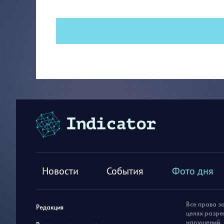
Новости
События
Фото дня
Все права з
Редакция
целях разре
нарушений, 