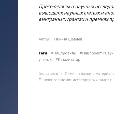
Пресс-релизы о научных исследо
вышедших научных статьях и ано
выигранных грантах и премиях п
Автор
:
Никита Шевцев
#
Нацпроекты
#
Нацпроект «Наук
Теги
ученых
#
Катализатор
Indicator.ru
/
Химия и науки о материал
Тепловизор помог исследовать катализ и