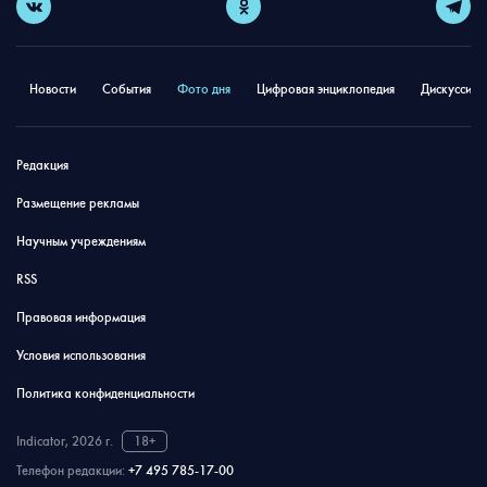
Новости
События
Фото дня
Цифровая энциклопедия
Дискуссион
Редакция
Размещение рекламы
Научным учреждениям
RSS
Правовая информация
Условия использования
Политика конфиденциальности
Indicator, 2026 г.
18+
Телефон редакции:
+7 495 785-17-00