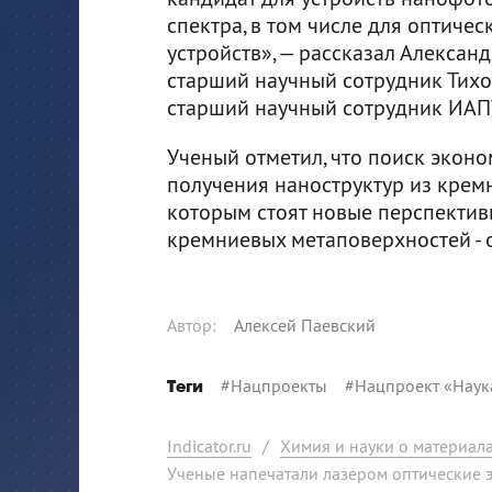
спектра, в том числе для оптиче
устройств», — рассказал Алексан
старший научный сотрудник Тихо
старший научный сотрудник ИАП
Ученый отметил, что поиск экон
получения наноструктур из крем
которым стоят новые перспектив
кремниевых метаповерхностей - о
Автор
:
Алексей Паевский
#
Нацпроекты
#
Нацпроект «Наук
Теги
Indicator.ru
/
Химия и науки о материал
Ученые напечатали лазером оптические 