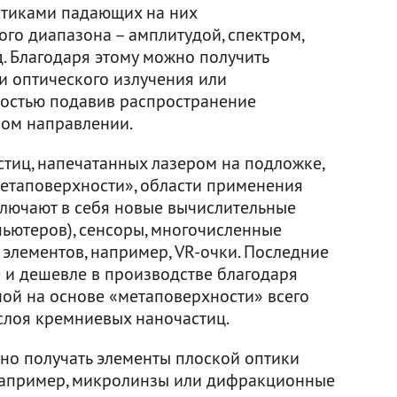
стиками падающих на них
го диапазона – амплитудой, спектром,
. Благодаря этому можно получить
и оптического излучения или
ностью подавив распространение
мом направлении.
тиц, напечатанных лазером на подложке,
етаповерхности», области применения
лючают в себя новые вычислительные
ьютеров), сенсоры, многочисленные
 элементов, например, VR-очки. Последние
че и дешевле в производстве благодаря
ной на основе «метаповерхности» всего
слоя кремниевых наночастиц.
но получать элементы плоской оптики
 Например, микролинзы или дифракционные