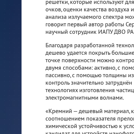
решетки, которые используют дл
очков, оценки качества воздуха 
анализа излучаемого спектра мож
говорит первый автор работы Се
научный сотрудник ИАПУ ДВО РА
Благодаря разработанной техно
дешево удается покрыть большие
точке поверхности можно контро
двумя способами: активно, с пом
пассивно, с помощью толщины и
контроль значительно затруднён
технологиях изготовления частиц
электромагнитными волнами.
«Кремний — дешевый материал, 
соотношением показателя прелом
химической устойчивостью к усл
кандидат для устройств нанофот