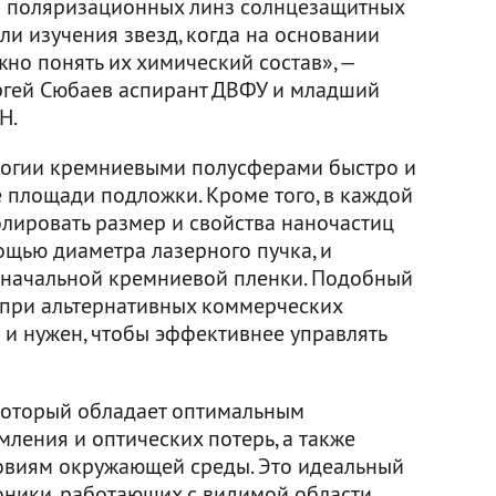
я поляризационных линз солнцезащитных
или изучения звезд, когда на основании
но понять их химический состав», —
ргей Сюбаев аспирант ДВФУ и младший
Н.
логии кремниевыми полусферами быстро и
 площади подложки. Кроме того, в каждой
лировать размер и свойства наночастиц
ощью диаметра лазерного пучка, и
значальной кремниевой пленки. Подобный
 при альтернативных коммерческих
 и нужен, чтобы эффективнее управлять
который обладает оптимальным
ления и оптических потерь, а также
овиям окружающей среды. Это идеальный
оники, работающих с видимой области