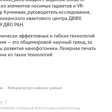
ских элементов носимых гаджетов и VR-
др Кучмижак, руководитель исследования,
океанского квантового центра ДВФУ,
У ДВО РАН.
омически эффективных и гибких технологий
ния — это общемировой научный тренд, за
ы развития нанофотоники. Лазерная печать
на из таких технологий.
а»
#
Открытия российских ученых
ах
/
элементы толщиной всего в одну наночастицу