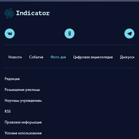
Новости
События
Фото дня
Цифровая энциклопедия
Дискуссион
Редакция
Размещение рекламы
Научным учреждениям
RSS
Правовая информация
Условия использования