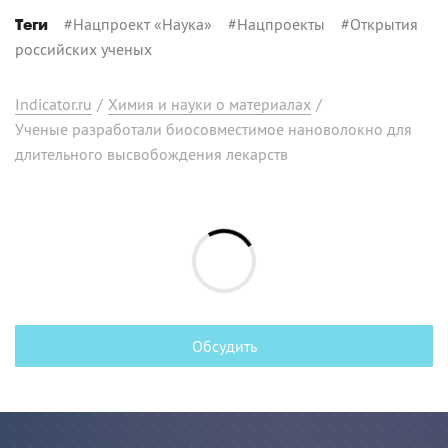
#
Нацпроект «Наука»
#
Нацпроекты
#
Открытия
Теги
российских ученых
Indicator.ru
/
Химия и науки о материалах
/
Ученые разработали биосовместимое нановолокно для
длительного высвобождения лекарств
Обсудить